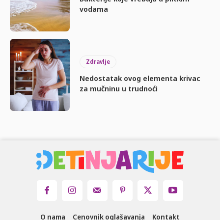
vodama
Zdravlje
Nedostatak ovog elementa krivac
za mučninu u trudnoći
O nama
Cenovnik oglašavanja
Kontakt