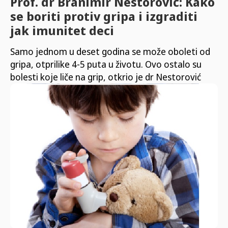
Prof. dr Branimir Nestorović: Kako
se boriti protiv gripa i izgraditi
jak imunitet deci
Samo jednom u deset godina se može oboleti od
gripa, otprilike 4-5 puta u životu. Ovo ostalo su
bolesti koje liče na grip, otkrio je dr Nestorović