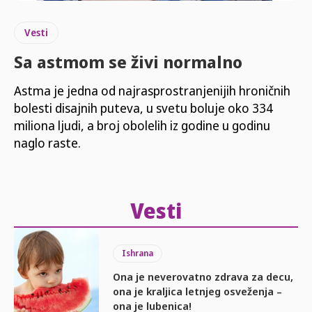
Vesti
Sa astmom se živi normalno
Astma je jedna od najrasprostranjenijih hroničnih
bolesti disajnih puteva, u svetu boluje oko 334
miliona ljudi, a broj obolelih iz godine u godinu
naglo raste.
Vesti
Ishrana
Ona je neverovatno zdrava za decu,
ona je kraljica letnjeg osveženja –
ona je lubenica!