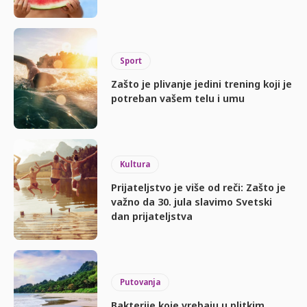
Sport
Zašto je plivanje jedini trening koji je
potreban vašem telu i umu
Kultura
Prijateljstvo je više od reči: Zašto je
važno da 30. jula slavimo Svetski
dan prijateljstva
Putovanja
Bakterije koje vrebaju u plitkim