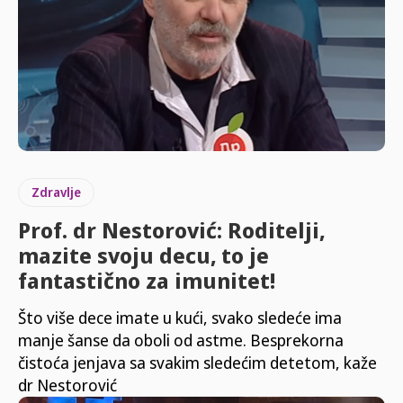
Zdravlje
Prof. dr Nestorović: Roditelji,
mazite svoju decu, to je
fantastično za imunitet!
Što više dece imate u kući, svako sledeće ima
manje šanse da oboli od astme. Besprekorna
čistoća jenjava sa svakim sledećim detetom, kaže
dr Nestorović