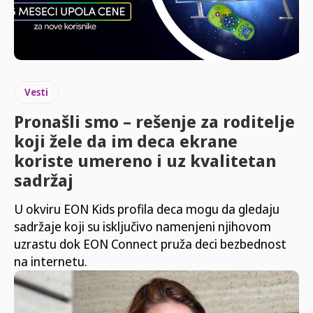
Vesti
Pronašli smo – rešenje za roditelje
koji žele da im deca ekrane
koriste umereno i uz kvalitetan
sadržaj
U okviru EON Kids profila deca mogu da gledaju
sadržaje koji su isključivo namenjeni njihovom
uzrastu dok EON Connect pruža deci bezbednost
na internetu.