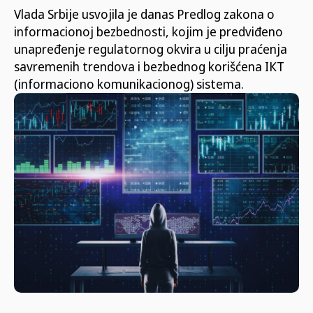
Vlada Srbije usvojila je danas Predlog zakona o
informacionoj bezbednosti, kojim je predviđeno
unapređenje regulatornog okvira u cilju praćenja
savremenih trendova i bezbednog korišćena IКT
(informaciono komunikacionog) sistema.