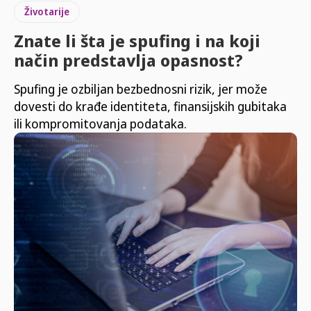
Životarije
Znate li šta je spufing i na koji
način predstavlja opasnost?
Spufing je ozbiljan bezbednosni rizik, jer može
dovesti do krađe identiteta, finansijskih gubitaka
ili kompromitovanja podataka.