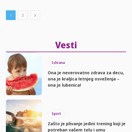
1
2
Vesti
Ishrana
Ona je neverovatno zdrava za decu,
ona je kraljica letnjeg osveženja –
ona je lubenica!
Sport
Zašto je plivanje jedini trening koji je
potreban vašem telu i umu