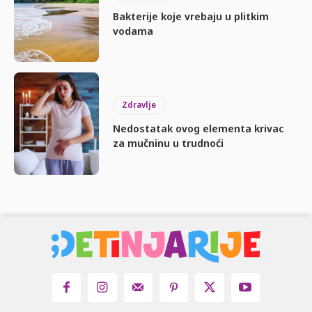
Bakterije koje vrebaju u plitkim
vodama
Zdravlje
Nedostatak ovog elementa krivac
za mučninu u trudnoći