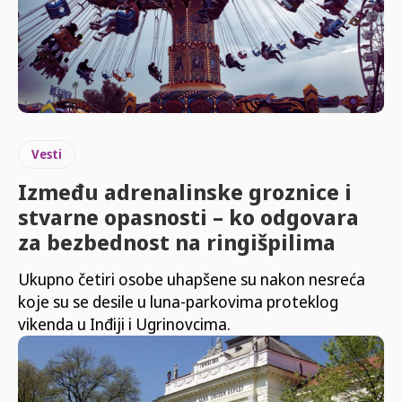
Vesti
Između adrenalinske groznice i
stvarne opasnosti – ko odgovara
za bezbednost na ringišpilima
Ukupno četiri osobe uhapšene su nakon nesreća
koje su se desile u luna-parkovima proteklog
vikenda u Inđiji i Ugrinovcima.