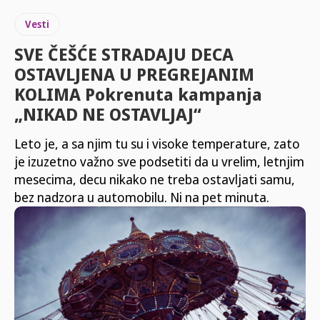
Vesti
SVE ČEŠĆE STRADAJU DECA
OSTAVLJENA U PREGREJANIM
KOLIMA Pokrenuta kampanja
„NIKAD NE OSTAVLJAJ“
Leto je, a sa njim tu su i visoke temperature, zato
je izuzetno važno sve podsetiti da u vrelim, letnjim
mesecima, decu nikako ne treba ostavljati samu,
bez nadzora u automobilu. Ni na pet minuta.