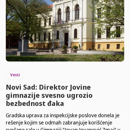
Vesti
Novi Sad: Direktor Jovine
gimnazije svesno ugrozio
bezbednost đaka
Gradska uprava za inspekcijske poslove donela je
rešenje kojim se odmah zabranjuje korišćenje
svečane sale u Gimnaziji "Jovan Jovanović Zmaj" u