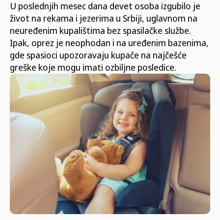
U poslednjih mesec dana devet osoba izgubilo je
život na rekama i jezerima u Srbiji, uglavnom na
neuređenim kupalištima bez spasilačke službe.
Ipak, oprez je neophodan i na uređenim bazenima,
gde spasioci upozoravaju kupače na najčešće
greške koje mogu imati ozbiljne posledice.