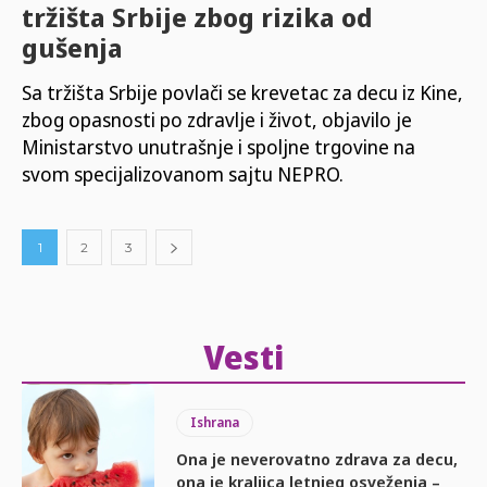
tržišta Srbije zbog rizika od
gušenja
Sa tržišta Srbije povlači se krevetac za decu iz Kine,
zbog opasnosti po zdravlje i život, objavilo je
Ministarstvo unutrašnje i spoljne trgovine na
svom specijalizovanom sajtu NEPRO.
1
2
3
Vesti
Ishrana
Ona je neverovatno zdrava za decu,
ona je kraljica letnjeg osveženja –