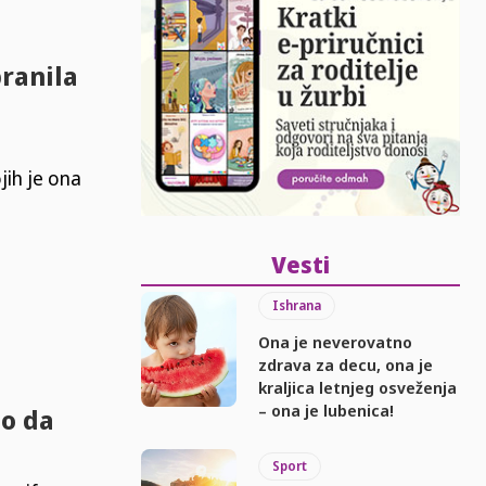
branila
jih je ona
Vesti
Ishrana
Ona je neverovatno
zdrava za decu, ona je
kraljica letnjeg osveženja
– ona je lubenica!
lo da
Sport