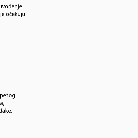
 uvođenje
je očekuju
 petog
a,
đake.