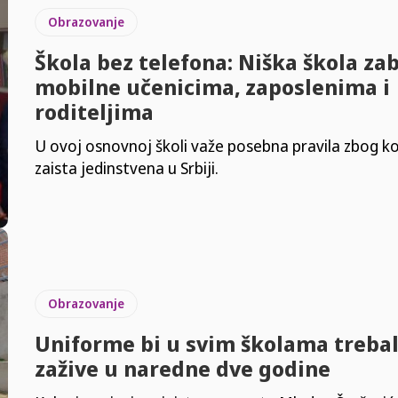
Obrazovanje
Škola bez telefona: Niška škola za
mobilne učenicima, zaposlenima i
roditeljima
U ovoj osnovnoj školi važe posebna pravila zbog ko
zaista jedinstvena u Srbiji.
Obrazovanje
Uniforme bi u svim školama treba
zažive u naredne dve godine