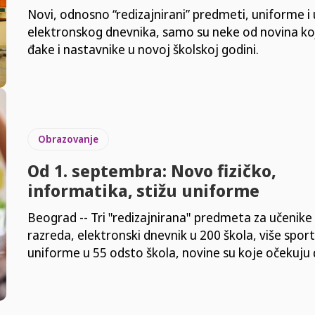
Novi, odnosno “redizajnirani” predmeti, uniforme i
elektronskog dnevnika, samo su neke od novina ko
đake i nastavnike u novoj školskoj godini.
Obrazovanje
Od 1. septembra: Novo fizičko,
informatika, stižu uniforme
Beograd -- Tri "redizajnirana" predmeta za učenike
razreda, elektronski dnevnik u 200 škola, više sport
uniforme u 55 odsto škola, novine su koje očekuju 