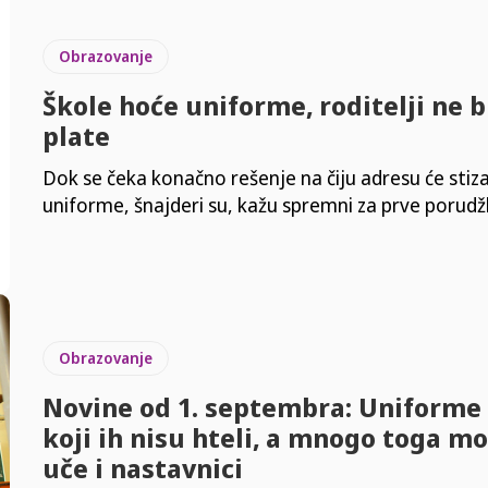
Obrazovanje
Škole hoće uniforme, roditelji ne b
plate
Dok se čeka konačno rešenje na čiju adresu će stiza
uniforme, šnajderi su, kažu spremni za prve porudž
Obrazovanje
Novine od 1. septembra: Uniforme 
koji ih nisu hteli, a mnogo toga m
uče i nastavnici