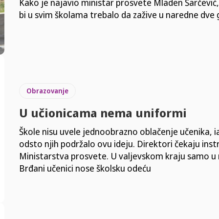
Kako je najavio ministar prosvete Mladen Šarčević
bi u svim školama trebalo da zažive u naredne dve 
Obrazovanje
U učionicama nema uniformi
Škole nisu uvele jednoobrazno oblačenje učenika, i
odsto njih podržalo ovu ideju. Direktori čekaju inst
Ministarstva prosvete. U valjevskom kraju samo u 
Brđani učenici nose školsku odeću