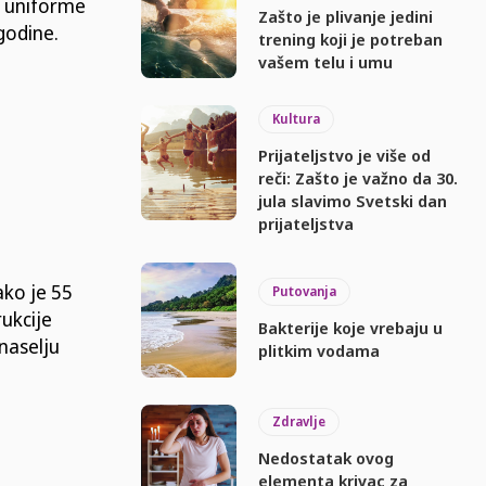
, uniforme
Zašto je plivanje jedini
godine.
trening koji je potreban
vašem telu i umu
Kultura
Prijateljstvo je više od
reči: Zašto je važno da 30.
jula slavimo Svetski dan
prijateljstva
ako je 55
Putovanja
rukcije
Bakterije koje vrebaju u
naselju
plitkim vodama
Zdravlje
Nedostatak ovog
elementa krivac za