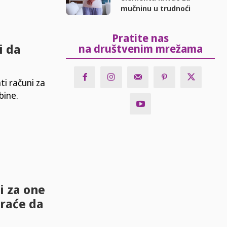
mučninu u trudnoći
Pratite nas
i da
na društvenim mrežama
ti računi za
bine.
i za one
oraće da