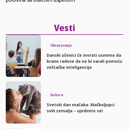
Vesti
Obrazovanje
Danski učenici će morati usmeno da
brane radove da ne bi varali pomoću
veštačke inteligencije
Kultura
Svetski dan mačaka: Mačkoljupci
svih zemalja – ujedinite se!