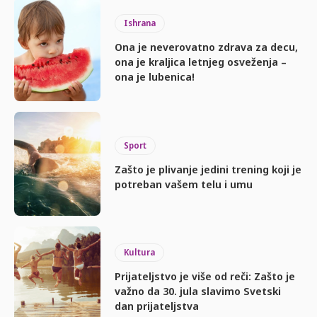
Ishrana
Ona je neverovatno zdrava za decu,
ona je kraljica letnjeg osveženja –
ona je lubenica!
Sport
Zašto je plivanje jedini trening koji je
potreban vašem telu i umu
Kultura
Prijateljstvo je više od reči: Zašto je
važno da 30. jula slavimo Svetski
dan prijateljstva