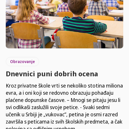
Obrazovanje
Dnevnici puni dobrih ocena
Kroz privatne škole vrti se nekoliko stotina miliona
evra, a i oni koji se redovno obrazuju pohađaju
plaćene dopunske časove. – Mnogi se pitaju jesu li
svi odlikaši zaslužili svoje petice. - Svaki sedmi
učenik u Srbiji je „vukovac”, petina je osmi razred
završila s peticama iz svih školskih predmeta, a čak
polovina sa odličnim uspehom