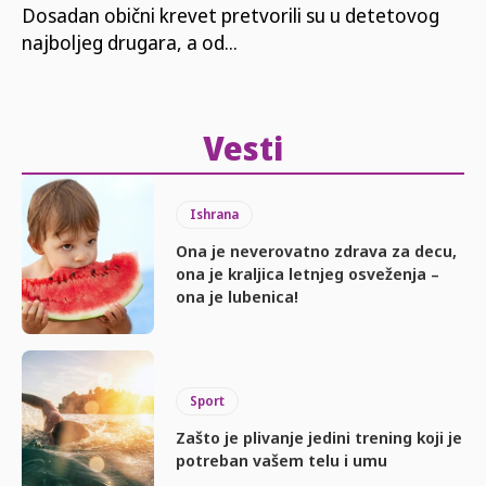
Dosadan obični krevet pretvorili su u detetovog
najboljeg drugara, a od...
Vesti
Ishrana
Ona je neverovatno zdrava za decu,
ona je kraljica letnjeg osveženja –
ona je lubenica!
Sport
Zašto je plivanje jedini trening koji je
potreban vašem telu i umu