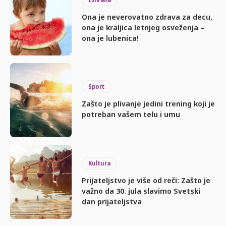
Ona je neverovatno zdrava za decu,
ona je kraljica letnjeg osveženja –
ona je lubenica!
Sport
Zašto je plivanje jedini trening koji je
potreban vašem telu i umu
Kultura
Prijateljstvo je više od reči: Zašto je
važno da 30. jula slavimo Svetski
dan prijateljstva