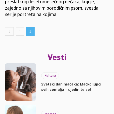
preslatkog desetomesečnog dečaka, koji je,
zajedno sa njihovim porodičnim psom, zvezda
serije portreta na kojima...
1
2
Vesti
Kultura
Svetski dan mačaka: Mačkoljupci
svih zemalja – ujedinite se!
Ishrana