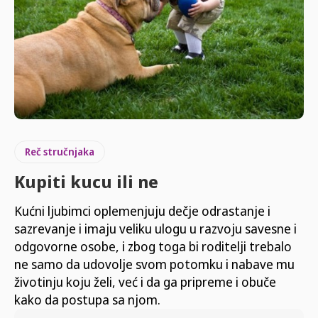
Reč stručnjaka
Kupiti kucu ili ne
Kućni ljubimci oplemenjuju dečje odrastanje i
sazrevanje i imaju veliku ulogu u razvoju savesne i
odgovorne osobe, i zbog toga bi roditelji trebalo
ne samo da udovolje svom potomku i nabave mu
životinju koju želi, već i da ga pripreme i obuče
kako da postupa sa njom.