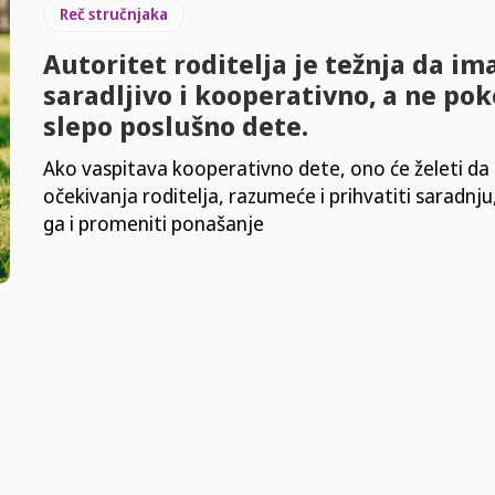
Reč stručnjaka
Autoritet roditelja je težnja da im
saradljivo i kooperativno, a ne pok
slepo poslušno dete.
Ako vaspitava kooperativno dete, ono će želeti da 
očekivanja roditelja, razumeće i prihvatiti saradnju
ga i promeniti ponašanje