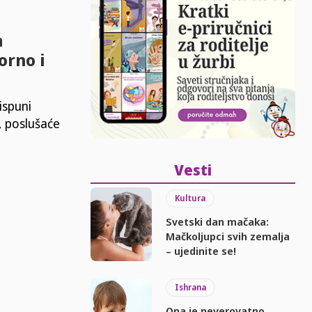
a
orno i
ispuni
, poslušaće
Vesti
Kultura
Svetski dan mačaka:
Mačkoljupci svih zemalja
– ujedinite se!
Ishrana
Ona je neverovatno