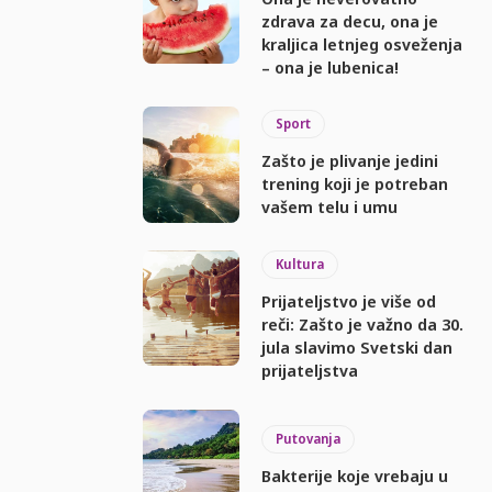
zdrava za decu, ona je
kraljica letnjeg osveženja
– ona je lubenica!
Sport
Zašto je plivanje jedini
trening koji je potreban
vašem telu i umu
Kultura
Prijateljstvo je više od
reči: Zašto je važno da 30.
jula slavimo Svetski dan
prijateljstva
Putovanja
Bakterije koje vrebaju u