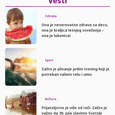
Vesti
Ishrana
Ona je neverovatno zdrava za decu,
ona je kraljica letnjeg osveženja –
ona je lubenica!
Sport
Zašto je plivanje jedini trening koji je
potreban vašem telu i umu
Kultura
Prijateljstvo je više od reči: Zašto je
važno da 30. jula slavimo Svetski