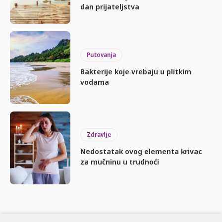
dan prijateljstva
Putovanja
Bakterije koje vrebaju u plitkim
vodama
Zdravlje
Nedostatak ovog elementa krivac
za mučninu u trudnoći