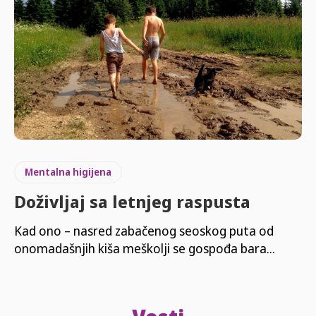
Mentalna higijena
Doživljaj sa letnjeg raspusta
Kad ono – nasred zabačenog seoskog puta od
onomadašnjih kiša meškolji se gospođa bara...