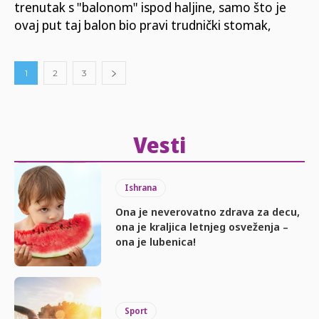
trenutak s "balonom" ispod haljine, samo što je
ovaj put taj balon bio pravi trudnički stomak,
1
2
3
Vesti
Ishrana
Ona je neverovatno zdrava za decu,
ona je kraljica letnjeg osveženja –
ona je lubenica!
Sport