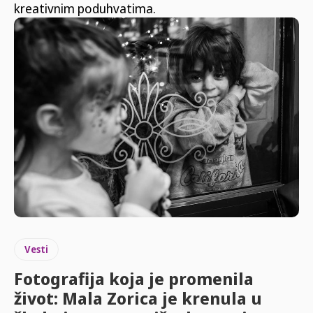
kreativnim poduhvatima.
Vesti
Fotografija koja je promenila
život: Mala Zorica je krenula u