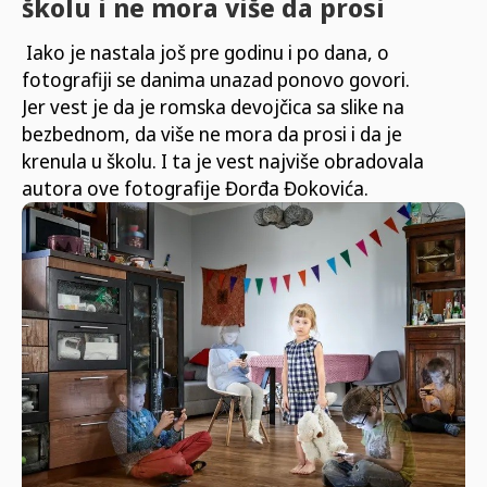
školu i ne mora više da prosi
Iako je nastala još pre godinu i po dana, o
fotografiji se danima unazad ponovo govori.
Jer vest je da je romska devojčica sa slike na
bezbednom, da više ne mora da prosi i da je
krenula u školu. I ta je vest najviše obradovala
autora ove fotografije Đorđa Đokovića.