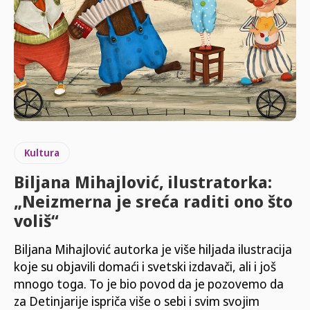
Kultura
Biljana Mihajlović, ilustratorka:
„Neizmerna je sreća raditi ono što
voliš“
Biljana Mihajlović autorka je više hiljada ilustracija
koje su objavili domaći i svetski izdavači, ali i još
mnogo toga. To je bio povod da je pozovemo da
za Detinjarije ispriča više o sebi i svim svojim