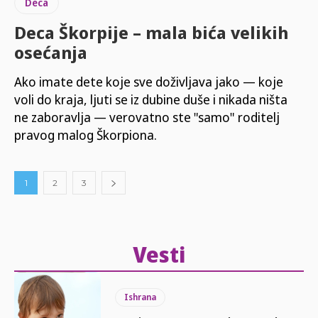
Deca
Deca Škorpije – mala bića velikih
osećanja
Ako imate dete koje sve doživljava jako — koje
voli do kraja, ljuti se iz dubine duše i nikada ništa
ne zaboravlja — verovatno ste "samo" roditelj
pravog malog Škorpiona.
1
2
3
Vesti
Ishrana