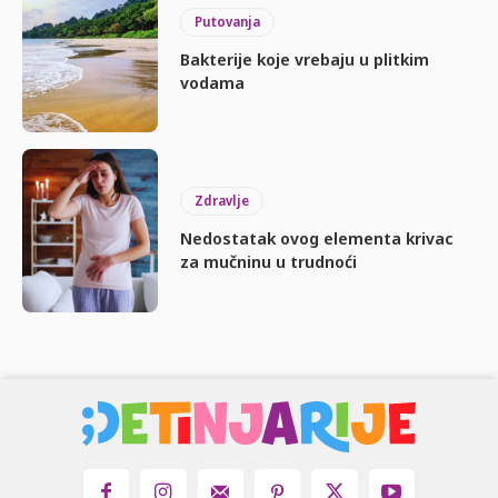
Putovanja
Bakterije koje vrebaju u plitkim
vodama
Zdravlje
Nedostatak ovog elementa krivac
za mučninu u trudnoći