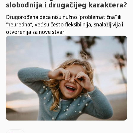
slobodnija i drugačijeg karaktera?
Drugorođena deca nisu nužno “problematična” ili
“neuredna”, već su često fleksibilnija, snalažljivija i
otvorenija za nove stvari