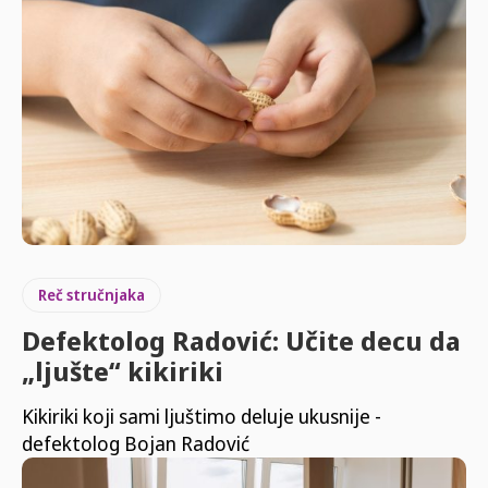
Reč stručnjaka
Defektolog Radović: Učite decu da
„ljušte“ kikiriki
Kikiriki koji sami ljuštimo deluje ukusnije -
defektolog Bojan Radović