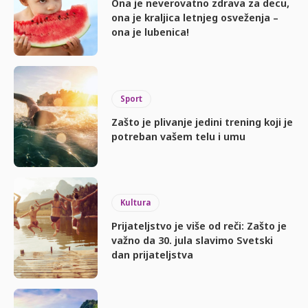
Ona je neverovatno zdrava za decu,
ona je kraljica letnjeg osveženja –
ona je lubenica!
Sport
Zašto je plivanje jedini trening koji je
potreban vašem telu i umu
Kultura
Prijateljstvo je više od reči: Zašto je
važno da 30. jula slavimo Svetski
dan prijateljstva