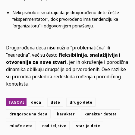
Neki psiholozi smatraju da je drugorođeno dete češće
“eksperimentator”, dok prvorođeno ima tendenciju ka
“organizatoru” i odgovornijem ponašanju.
Drugorođena deca nisu nužno “problematična” ili
“neuredna”, već su često
fleksibilnija, snalažljivija i
otvorenija za nove stvari
, jer ih okruženje i porodična
dinamika oblikuju drugačije od prvorođenih. Ove razlike
su prirodna posledica redosleda rođenja i porodičnog
konteksta.
TAGOVI
deca
dete
drugo dete
drugorođena deca
karakter
karakter deteta
mlađe dete
roditeljstvo
starije dete