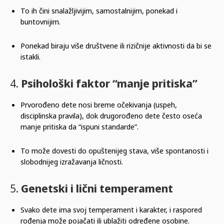
To ih čini snalažljivijim, samostalnijim, ponekad i
buntovnijim.
Ponekad biraju više društvene ili rizičnije aktivnosti da bi se
istakli.
4.
Psihološki faktor “manje pritiska”
Prvorođeno dete nosi breme očekivanja (uspeh,
disciplinska pravila), dok drugorođeno dete često oseća
manje pritiska da “ispuni standarde”.
To može dovesti do opuštenijeg stava, više spontanosti i
slobodnijeg izražavanja ličnosti.
5.
Genetski i lični temperament
Svako dete ima svoj temperament i karakter, i raspored
rođenja može pojačati ili ublažiti određene osobine.