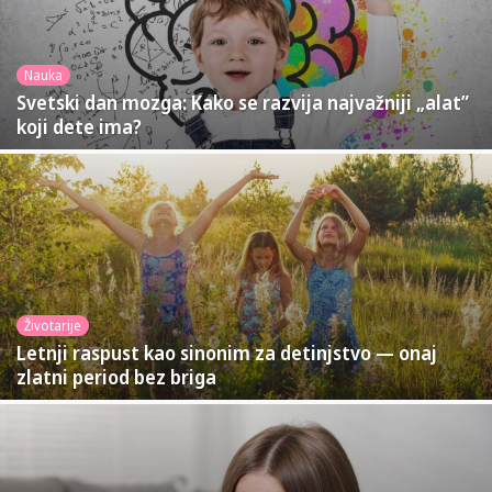
Nauka
Svetski dan mozga: Kako se razvija najvažniji „alat”
koji dete ima?
Životarije
Letnji raspust kao sinonim za detinjstvo — onaj
zlatni period bez briga