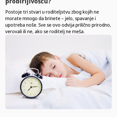
probirljivošću?
Postoje tri stvari u roditeljstvu zbog kojih ne
morate mnogo da brinete – jelo, spavanje i
upotreba noše. Sve se ovo odvija prilično prirodno,
verovali ili ne, ako se roditelj ne meša.