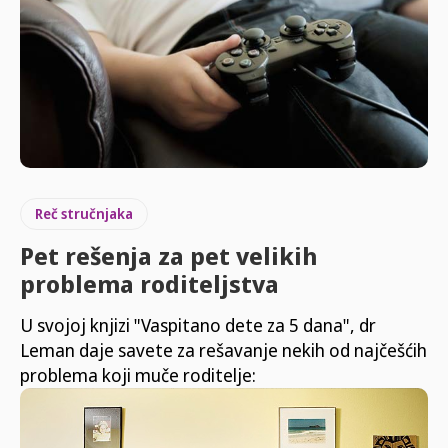
Reč stručnjaka
Pet rešenja za pet velikih
problema roditeljstva
U svojoj knjizi "Vaspitano dete za 5 dana", dr
Leman daje savete za rešavanje nekih od najčešćih
problema koji muče roditelje: