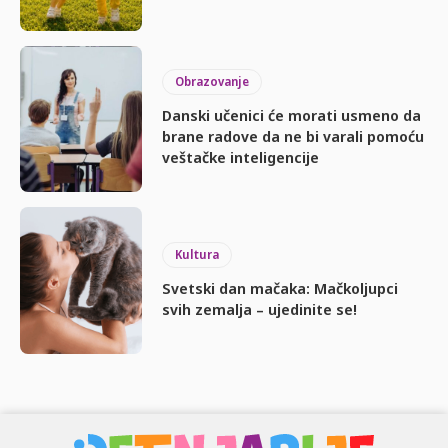
Obrazovanje
Danski učenici će morati usmeno da
brane radove da ne bi varali pomoću
veštačke inteligencije
Kultura
Svetski dan mačaka: Mačkoljupci
svih zemalja – ujedinite se!