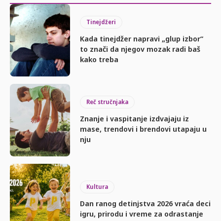
Tinejdžeri
Kada tinejdžer napravi „glup izbor“
to znači da njegov mozak radi baš
kako treba
Reč stručnjaka
Znanje i vaspitanje izdvajaju iz
mase, trendovi i brendovi utapaju u
nju
Kultura
Dan ranog detinjstva 2026 vraća deci
igru, prirodu i vreme za odrastanje