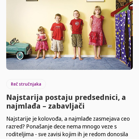
Reč stručnjaka
Najstarija postaju predsednici, a
najmlađa – zabavljači
Najstarije je kolovođa, a najmlađe zasmejava ceo
razred? Ponašanje dece nema mnogo veze s
roditeljima - sve zavisi kojim ih je redom donosila