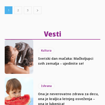
1
2
3
Vesti
Kultura
Svetski dan mačaka: Mačkoljupci
svih zemalja – ujedinite se!
Ishrana
Ona je neverovatno zdrava za decu,
ona je kraljica letnjeg osveženja –
ona je lubenica!