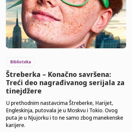
Biblioteka
Štreberka – Konačno savršena:
Treći deo nagrađivanog serijala za
tinejdžere
U prethodnim nastavcima Štreberke, Harijet,
Engleskinja, putovala je u Moskvu i Tokio. Ovog
puta je u Njujorku i to ne samo zbog manekenske
karijere.