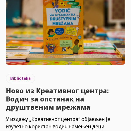
Biblioteka
Ново из Креативног центра:
Водич за опстанак на
друштвеним мрежама
У издању „Креативног центра“ објављен је
изузетно користан водич намењен деци