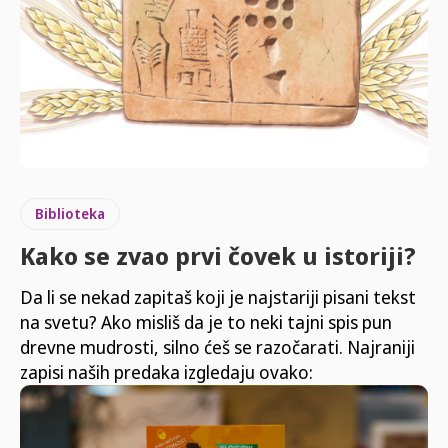
Biblioteka
Kako se zvao prvi čovek u istoriji?
Da li se nekad zapitaš koji je najstariji pisani tekst
na svetu? Ako misliš da je to neki tajni spis pun
drevne mudrosti, silno ćeš se razočarati. Najraniji
zapisi naših predaka izgledaju ovako: