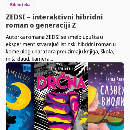
Biblioteka
ZEDSI – interaktivni hibridni
roman o generaciji Z
Autorka romana ZEDSI se smelo upušta u
eksperiment stvarajući istinski hibridni roman u
kome ulogu naratora preuzimaju knjiga, škola,
miš, klaud, kamera...