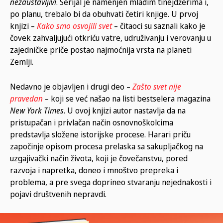
nezaustavljivi
. Serijal je namenjen mlađim tinejdžerima i,
po planu, trebalo bi da obuhvati četiri knjige. U prvoj
knjizi –
Kako smo osvojili svet
– čitaoci su saznali kako je
čovek zahvaljujući otkriću vatre, udruživanju i verovanju u
zajedničke priče postao najmoćnija vrsta na planeti
Zemlji.
Nedavno je objavljen i drugi deo –
Zašto svet nije
pravedan
– koji se već našao na listi bestselera magazina
New York Times
. U ovoj knjizi autor
nastavlja da na
pristupačan i privlačan način osnovnoškolcima
predstavlja složene istorijske procese.
Harari priču
započinje opisom procesa prelaska sa sakupljačkog na
uzgajivački način života, koji je čovečanstvu, pored
razvoja i napretka, doneo i mnoštvo prepreka i
problema, a pre svega doprineo stvaranju nejednakosti i
pojavi društvenih nepravdi.