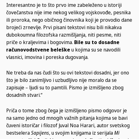
Interesantno je to što prvo ime zabeleženo u istoriji
čovečanstva nije ime nekog velikog vojskovođe, pesnika
ili proroka, nego običnog činovnika koji je provodio dane
brojeći zrnevlje. Prvi pisani tekstovi nisu bili nikakva
dubokoumna filozofska razmišljanja, niti pesme, niti
priče o kraljevima i bogovima.
Bile su to dosadne
računovodstvene beleške
u kojima su se navodili
vlasnici, imovina i poreska dugovanja.
Ne treba da nas čudi što su ovi tekstovi dosadni, jer ono
što je bilo zanimljivo i uzbudljivo nije moralo da se
zapisuje – ljudi su to pamtili. Pismo je izmišljeno zbog
dosadnih stvari.“
Priča o tome zbog čega je izmišljeno pismo odgovor je
na samo jedno od mnogih važnih pitanja kojima se bavi
čuveni istoričar i filozof Juval Noa Harari, autor svetskog
bestselera
Sapijens
, u svojim knjigama iz serijala
Mi