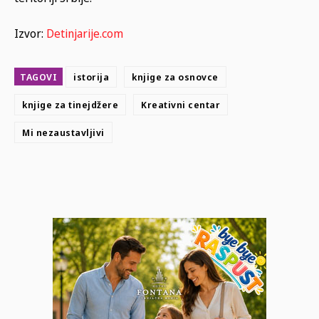
Izvor:
Detinjarije.com
TAGOVI
istorija
knjige za osnovce
knjige za tinejdžere
Kreativni centar
Mi nezaustavljivi