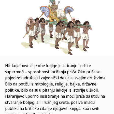
Nit koja povezuje obe knjige je isticanje ljudske
supermoći – sposobnosti pričanja priča. Oko priča se
pojedinci udružuju i zajednički deluju u svojim društvima.
Bilo da potiču iz mitologije, religije, bajke, državne
politike, bilo da su u pitanju lekcije iz istorije u školi,
Hararijevo uporno insistiranje na moći priča da utiču na
stvaranje boljeg, ali i ružnijeg sveta, poziva mladu
publiku na kritičko čitanje njegovih knjiga, kao i svih