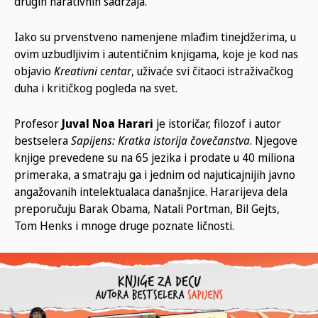
drugih narativnih sadržaja.
Iako su prvenstveno namenjene mlađim tinejdžerima, u
ovim uzbudljivim i autentičnim knjigama, koje je kod nas
objavio
Kreativni centar
,
uživaće svi čitaoci istraživačkog
duha i kritičkog pogleda na svet.
Profesor
Juval Noa Harari
je istoričar, filozof i autor
bestselera
Sapijens: Kratka istorija čovečanstva
. Njegove
knjige prevedene su na 65 jezika i prodate u 40 miliona
primeraka, a smatraju ga i jednim od najuticajnijih javno
angažovanih intelektualaca današnjice. Hararijeva dela
preporučuju Barak Obama, Natali Portman, Bil Gejts,
Tom Henks i mnoge druge poznate ličnosti.