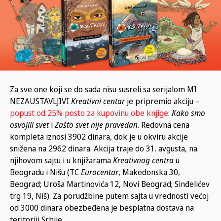
Za sve one koji se do sada nisu susreli sa serijalom MI
NEZAUSTAVLJIVI
Kreativni centar
je pripremio akciju –
popust od 25% posto za kupovinu obe knjige
:
Kako smo
osvojili svet
i
Zašto svet nije pravedan
. Redovna cena
kompleta iznosi 3902 dinara, dok je u okviru akcije
snižena na 2962 dinara. Akcija traje do 31. avgusta, na
njihovom sajtu i u knjižarama
Kreativnog centra
u
Beogradu i Nišu (TC
Eurocentar
, Makedonska 30,
Beograd; Uroša Martinovića 12, Novi Beograd; Sinđelićev
trg 19, Niš). Za porudžbine putem sajta u vrednosti većoj
od 3000 dinara obezbeđena je besplatna dostava na
teritoriji Srbije.