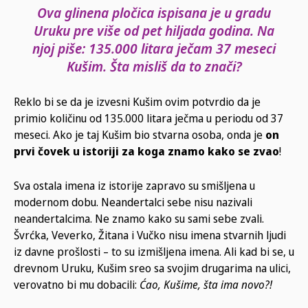
Ova glinena pločica ispisana je u gradu
Uruku pre više od pet hiljada godina. Na
njoj piše:
135.000 litara ječam 37 meseci
Kušim
. Šta misliš da to znači?
Reklo bi se da je izvesni Kušim ovim potvrdio da je
primio količinu od 135.000 litara ječma u periodu od 37
meseci. Ako je taj Kušim bio stvarna osoba, onda je
on
prvi čovek u istoriji za koga znamo kako se zvao
!
Sva ostala imena iz istorije zapravo su smišljena u
modernom dobu. Neandertalci sebe nisu nazivali
neandertalcima. Ne znamo kako su sami sebe zvali.
Švrćka, Veverko, Žitana i Vučko nisu imena stvarnih ljudi
iz davne prošlosti – to su izmišljena imena. Ali kad bi se, u
drevnom Uruku, Kušim sreo sa svojim drugarima na ulici,
verovatno bi mu dobacili:
Ćao, Kušime, šta ima novo?!