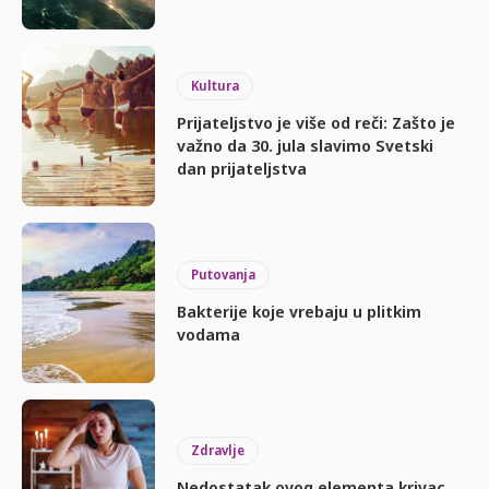
Kultura
Prijateljstvo je više od reči: Zašto je
važno da 30. jula slavimo Svetski
dan prijateljstva
Putovanja
Bakterije koje vrebaju u plitkim
vodama
Zdravlje
Nedostatak ovog elementa krivac