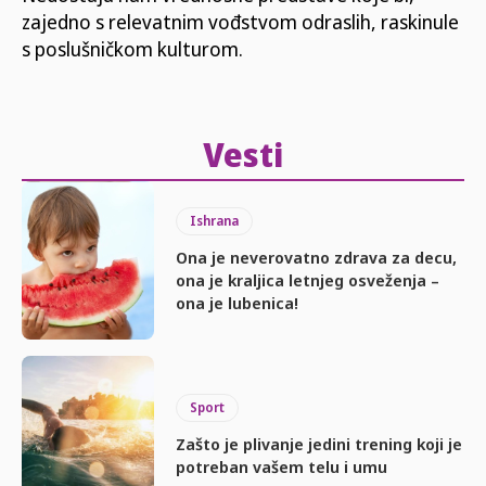
zajedno s relevatnim vođstvom odraslih, raskinule
s poslušničkom kulturom.
Vesti
Ishrana
Ona je neverovatno zdrava za decu,
ona je kraljica letnjeg osveženja –
ona je lubenica!
Sport
Zašto je plivanje jedini trening koji je
potreban vašem telu i umu