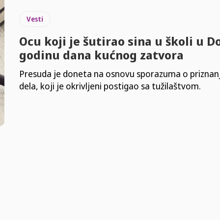
Vesti
Ocu koji je šutirao sina u školi u D
godinu dana kućnog zatvora
Presuda je doneta na osnovu sporazuma o priznanj
dela, koji je okrivljeni postigao sa tužilaštvom.