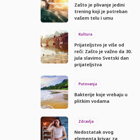
Zašto je plivanje jedini
trening koji je potreban
vašem telu i umu
Kultura
Prijateljstvo je više od
reči: Zašto je važno da 30.
jula slavimo Svetski dan
prijateljstva
Putovanja
Bakterije koje vrebaju u
plitkim vodama
Zdravlje
Nedostatak ovog
elementa krivac za