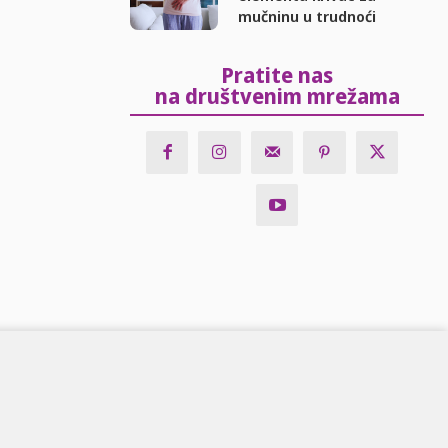
mučninu u trudnoći
Pratite nas
na društvenim mrežama