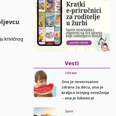
oljevcu
u krivičnog
Vesti
Ishrana
Ona je neverovatno
zdrava za decu, ona je
kraljica letnjeg osveženja
– ona je lubenica!
Sport