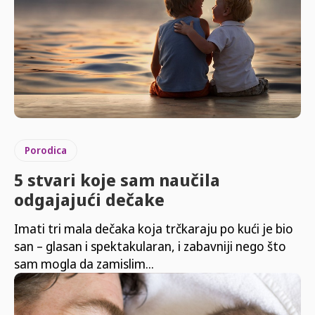
Porodica
5 stvari koje sam naučila
odgajajući dečake
Imati tri mala dečaka koja trčkaraju po kući je bio
san – glasan i spektakularan, i zabavniji nego što
sam mogla da zamislim...