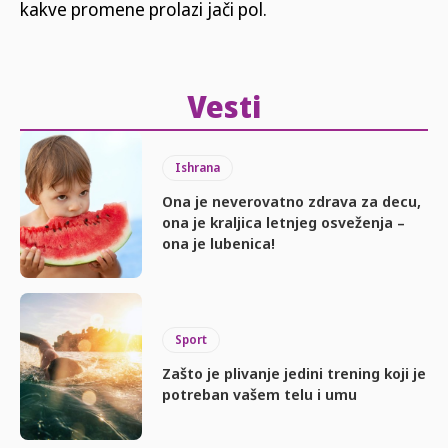
kakve promene prolazi jači pol.
Vesti
Ishrana
Ona je neverovatno zdrava za decu,
ona je kraljica letnjeg osveženja –
ona je lubenica!
Sport
Zašto je plivanje jedini trening koji je
potreban vašem telu i umu