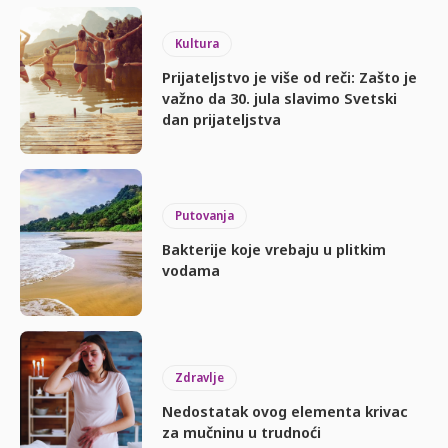
Kultura
Prijateljstvo je više od reči: Zašto je
važno da 30. jula slavimo Svetski
dan prijateljstva
Putovanja
Bakterije koje vrebaju u plitkim
vodama
Zdravlje
Nedostatak ovog elementa krivac
za mučninu u trudnoći