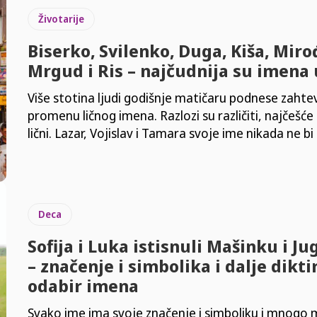
Životarije
Biserko, Svilenko, Duga, Kiša, Mirođ
Mrgud i Ris – najčudnija su imena u
Više stotina ljudi godišnje matičaru podnese zahte
promenu ličnog imena. Razlozi su različiti, najčešće 
lični. Lazar, Vojislav i Tamara svoje ime nikada ne bi
Deca
Sofija i Luka istisnuli Mašinku i Ju
– značenje i simbolika i dalje dikti
odabir imena
Svako ime ima svoje značenje i simboliku i mnogo