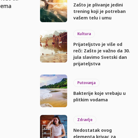
Zašto je plivanje jedini
prema
trening koji je potreban
h
vašem telu i umu
Kultura
Prijateljstvo je više od
reči: Zašto je važno da 30.
jula slavimo Svetski dan
prijateljstva
Putovanja
Bakterije koje vrebaju u
plitkim vodama
Zdravlje
Nedostatak ovog
elementa krivac za