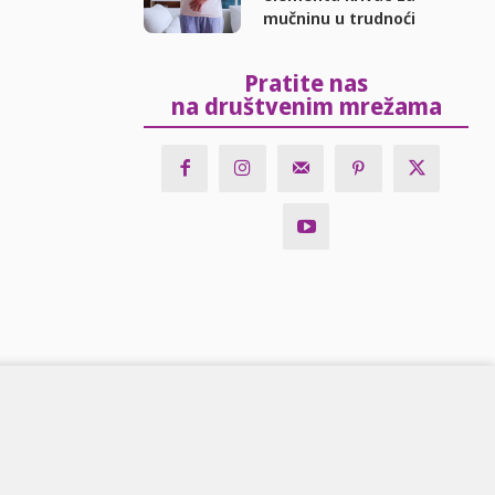
mučninu u trudnoći
Pratite nas
na društvenim mrežama