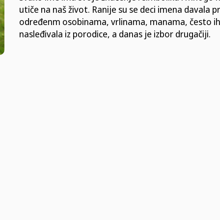
utiče na naš život. Ranije su se deci imena davala 
određenm osobinama, vrlinama, manama, često i
nasleđivala iz porodice, a danas je izbor drugačiji.