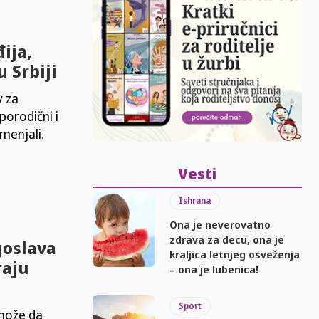
ija,
 Srbiji
v za
porodični i
 menjali.
Vesti
Ishrana
Ona je neverovatno
zdrava za decu, ona je
goslava
kraljica letnjeg osveženja
raju
– ona je lubenica!
Sport
 može da