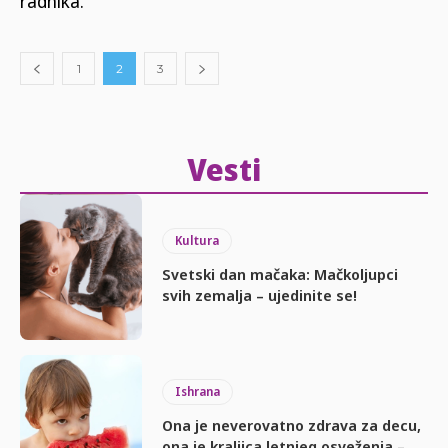
radnika.
1
2
3
Vesti
Kultura
Svetski dan mačaka: Mačkoljupci
svih zemalja – ujedinite se!
Ishrana
Ona je neverovatno zdrava za decu,
ona je kraljica letnjeg osveženja –