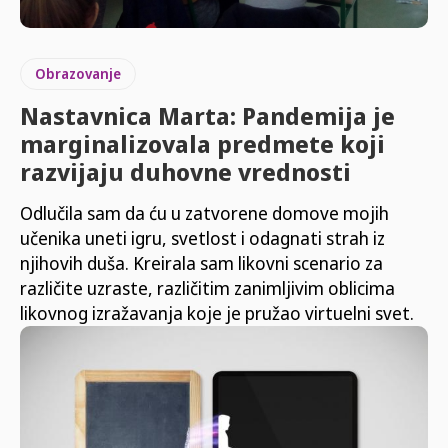
Obrazovanje
Nastavnica Marta: Pandemija je
marginalizovala predmete koji
razvijaju duhovne vrednosti
Odlučila sam da ću u zatvorene domove mojih
učenika uneti igru, svetlost i odagnati strah iz
njihovih duša. Kreirala sam likovni scenario za
različite uzraste, različitim zanimljivim oblicima
likovnog izražavanja koje je pružao virtuelni svet.