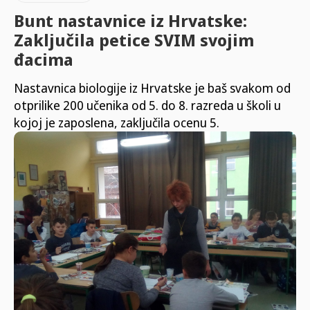
Bunt nastavnice iz Hrvatske:
Zaključila petice SVIM svojim
đacima
Nastavnica biologije iz Hrvatske je baš svakom od
otprilike 200 učenika od 5. do 8. razreda u školi u
kojoj je zaposlena, zaključila ocenu 5.