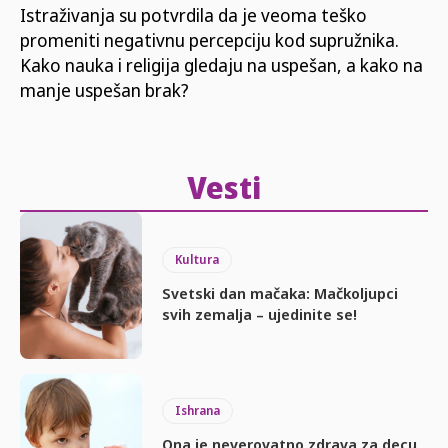
Istraživanja su potvrdila da je veoma teško
promeniti negativnu percepciju kod supružnika.
Kako nauka i religija gledaju na uspešan, a kako na
manje uspešan brak?
Vesti
Kultura
Svetski dan mačaka: Mačkoljupci
svih zemalja – ujedinite se!
Ishrana
Ona je neverovatno zdrava za decu,