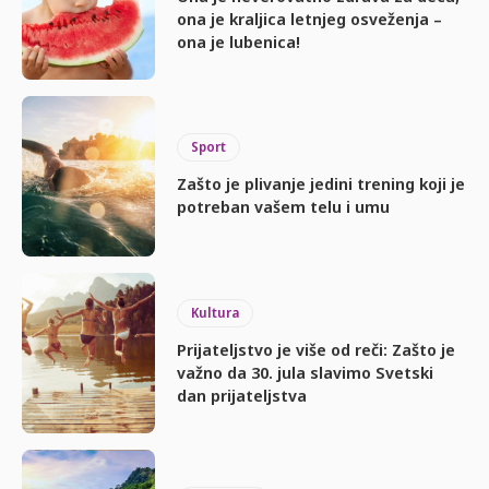
ona je kraljica letnjeg osveženja –
ona je lubenica!
Sport
Zašto je plivanje jedini trening koji je
potreban vašem telu i umu
Kultura
Prijateljstvo je više od reči: Zašto je
važno da 30. jula slavimo Svetski
dan prijateljstva