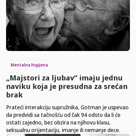
Mentalna higijena
„Majstori za ljubav“ imaju jednu
naviku koja je presudna za srećan
brak
Prateći interakciju supružnika, Gotman je uspevao
da predvidi sa tačnošću od čak 94 odsto da li će
ostati zajedno, bez obzira na njihovu klasu,
seksualnu orijentaciju, imanje ili nemanje dece.