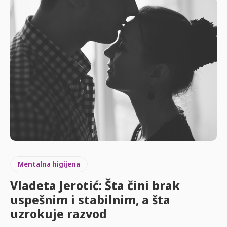
Mentalna higijena
Vladeta Jerotić: Šta čini brak
uspešnim i stabilnim, a šta
uzrokuje razvod