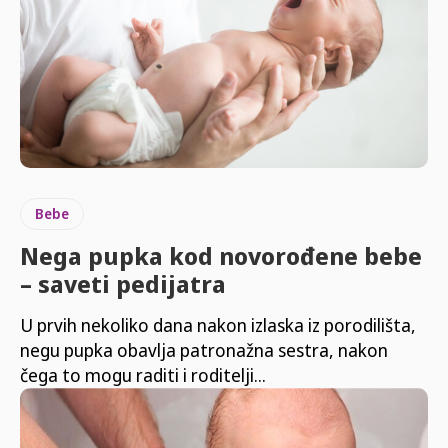
Bebe
Nega pupka kod novorođene bebe
– saveti pedijatra
U prvih nekoliko dana nakon izlaska iz porodilišta,
negu pupka obavlja patronažna sestra, nakon
čega to mogu raditi i roditelji...