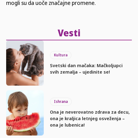
mogli su da uoče značajne promene.
Vesti
Kultura
Svetski dan mačaka: Mačkoljupci
svih zemalja – ujedinite se!
Ishrana
Ona je neverovatno zdrava za decu,
ona je kraljica letnjeg osveženja –
ona je lubenica!