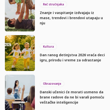
Reč stručnjaka
Znanje i vaspitanje izdvajaju iz
mase, trendovi i brendovi utapaju u
nju
Kultura
Dan ranog detinjstva 2026 vraća deci
igru, prirodu i vreme za odrastanje
Obrazovanje
Danski učenici će morati usmeno da
brane radove da ne bi varali pomoću
veštačke inteligencije