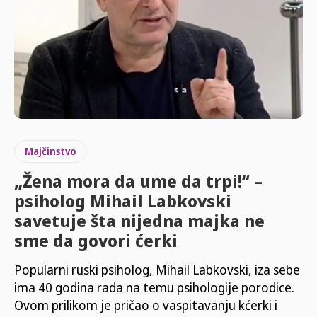
Majčinstvo
„Žena mora da ume da trpi!“ –
psiholog Mihail Labkovski
savetuje šta nijedna majka ne
sme da govori ćerki
Popularni ruski psiholog, Mihail Labkovski, iza sebe
ima 40 godina rada na temu psihologije porodice.
Ovom prilikom je pričao o vaspitavanju kćerki i