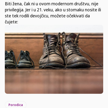
Biti žena, čak ni u ovom modernom društvu, nije
privilegija. Jer i u 21. veku, ako u stomaku nosite ili
ste tek rodili devojčicu, možete očekivati da
čujete:
Porodica