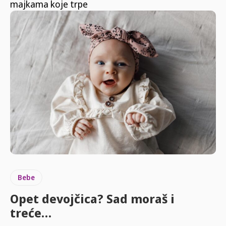
majkama koje trpe
Bebe
Opet devojčica? Sad moraš i
treće…