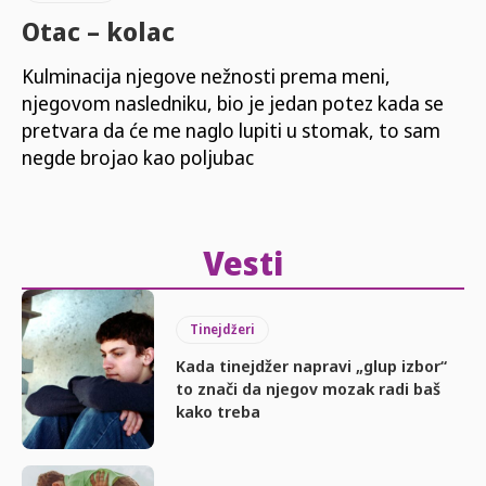
Otac – kolac
Kulminacija njegove nežnosti prema meni,
njegovom nasledniku, bio je jedan potez kada se
pretvara da će me naglo lupiti u stomak, to sam
negde brojao kao poljubac
Vesti
Tinejdžeri
Kada tinejdžer napravi „glup izbor“
to znači da njegov mozak radi baš
kako treba