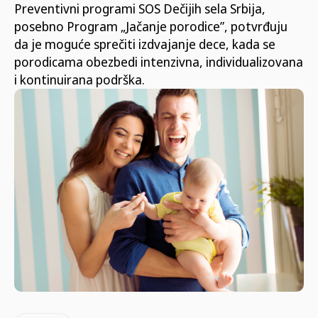
Preventivni programi SOS Dečijih sela Srbija,
posebno Program „Jačanje porodice”, potvrđuju
da je moguće sprečiti izdvajanje dece, kada se
porodicama obezbedi intenzivna, individualizovana
i kontinuirana podrška.