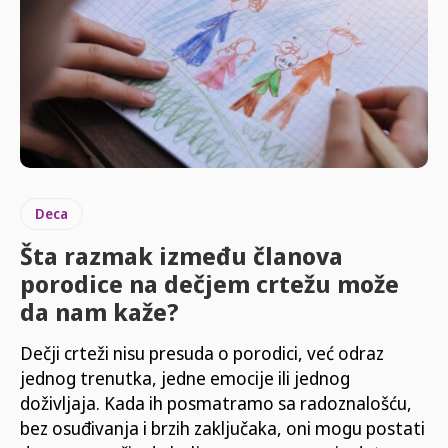
Deca
Šta razmak između članova
porodice na dečjem crtežu može
da nam kaže?
Dečji crteži nisu presuda o porodici, već odraz
jednog trenutka, jedne emocije ili jednog
doživljaja. Kada ih posmatramo sa radoznalošću,
bez osuđivanja i brzih zaključaka, oni mogu postati