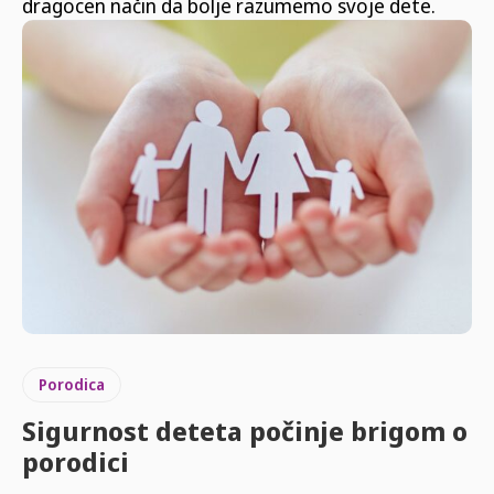
dragocen način da bolje razumemo svoje dete.
Porodica
Sigurnost deteta počinje brigom o
porodici