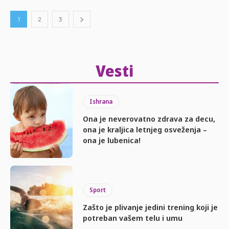
1
2
3
Vesti
Ishrana
Ona je neverovatno zdrava za decu,
ona je kraljica letnjeg osveženja –
ona je lubenica!
Sport
Zašto je plivanje jedini trening koji je
potreban vašem telu i umu