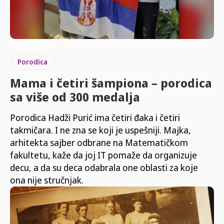
Porodica
Mama i četiri šampiona – porodica
sa više od 300 medalja
Porodica Hadži Purić ima četiri đaka i četiri
takmičara. I ne zna se koji je uspešniji. Majka,
arhitekta sajber odbrane na Matematičkom
fakultetu, kaže da joj IT pomaže da organizuje
decu, a da su deca odabrala one oblasti za koje
ona nije stručnjak.