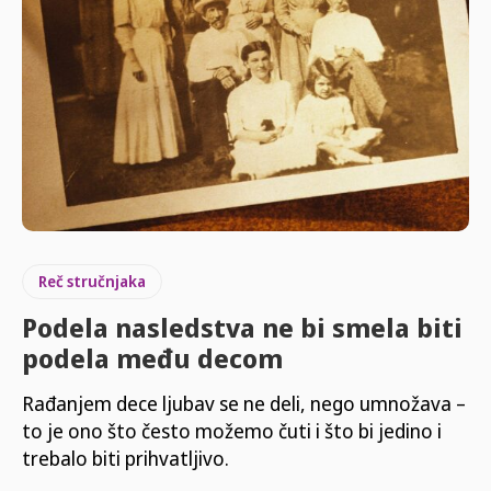
Reč stručnjaka
Podela nasledstva ne bi smela biti
podela među decom
Rađanjem dece ljubav se ne deli, nego umnožava –
to je ono što često možemo čuti i što bi jedino i
trebalo biti prihvatljivo.