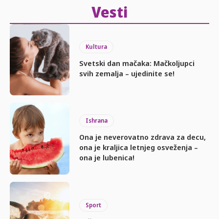
Vesti
Kultura
Svetski dan mačaka: Mačkoljupci
svih zemalja – ujedinite se!
Ishrana
Ona je neverovatno zdrava za decu,
ona je kraljica letnjeg osveženja –
ona je lubenica!
Sport