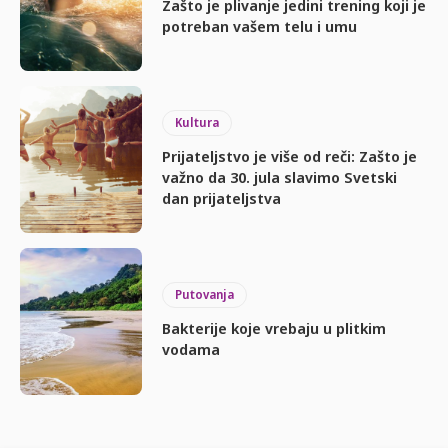
Zašto je plivanje jedini trening koji je
potreban vašem telu i umu
Kultura
Prijateljstvo je više od reči: Zašto je
važno da 30. jula slavimo Svetski
dan prijateljstva
Putovanja
Bakterije koje vrebaju u plitkim
vodama