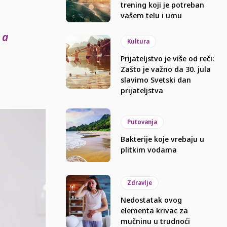
trening koji je potreban
vašem telu i umu
 a
Kultura
Prijateljstvo je više od reči:
Zašto je važno da 30. jula
slavimo Svetski dan
prijateljstva
Putovanja
Bakterije koje vrebaju u
plitkim vodama
Zdravlje
Nedostatak ovog
elementa krivac za
mučninu u trudnoći