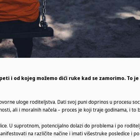
peti i od kojeg možemo dići ruke kad se zamorimo. To je
orne uloge roditeljstva. Dati svoj puni doprinos u procesu socij
sti, ali i moralnih načela – proces je koji traje godinama, i to 
ce. U suprotnom, potencijalno dolazi do problema i po roditelj
nifestovati na različite načine i imati višestruke posledice i p