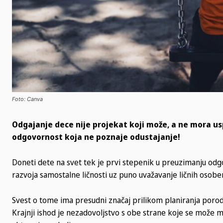
Foto: Canva
Odgajanje dece nije projekat koji može, a ne mora us
odgovornost koja ne poznaje odustajanje!
Doneti dete na svet tek je prvi stepenik u preuzimanju odgov
razvoja samostalne ličnosti uz puno uvažavanje ličnih osobeno
Svest o tome ima presudni značaj prilikom planiranja porodi
Krajnji ishod je nezadovoljstvo s obe strane koje se može ma