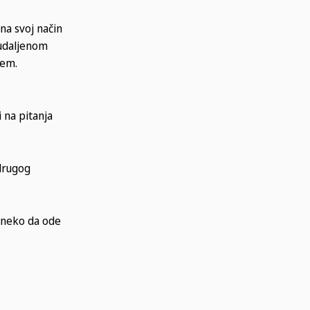
na svoj način
 udaljenom
jem.
 na pitanja
 drugog
o neko da ode