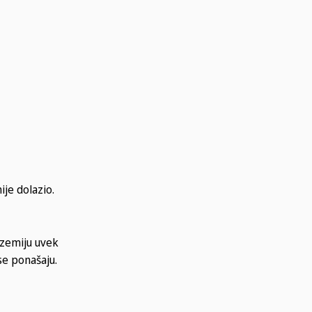
ije dolazio.
azemiju uvek
se ponašaju.