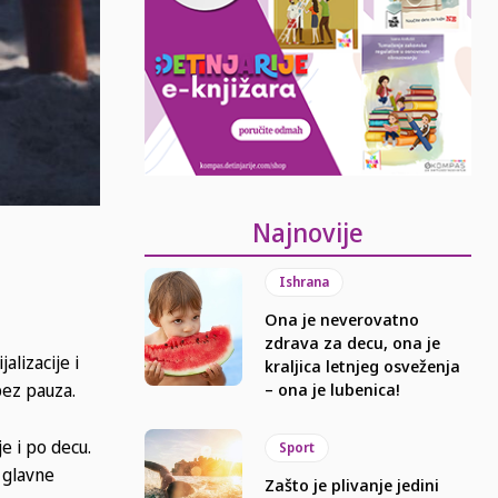
Najnovije
Ishrana
Ona je neverovatno
zdrava za decu, ona je
alizacije i
kraljica letnjeg osveženja
bez pauza.
– ona je lubenica!
e i po decu.
Sport
o glavne
Zašto je plivanje jedini