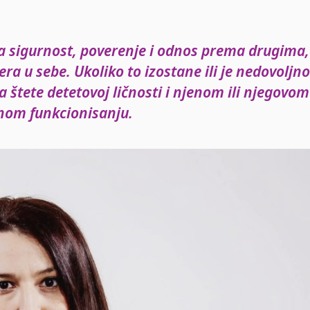
va sigurnost, poverenje i odnos prema drugima,
ra u sebe. Ukoliko to izostane ili je nedovoljno
a štete detetovoj ličnosti i njenom ili njegovom
nom funkcionisanju.