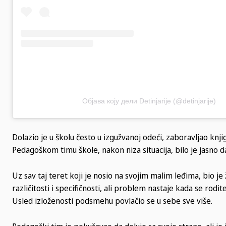
Објава коју дели Detinjarije (@detinjarije)
Dolazio je u školu često u izgužvanoj odeći, zaboravljao knjig
Pedagoškom timu škole, nakon niza situacija, bilo je jasno d
Uz sav taj teret koji je nosio na svojim malim leđima, bio j
različitosti i specifičnosti, ali problem nastaje kada se rod
Usled izloženosti podsmehu povlačio se u sebe sve više.