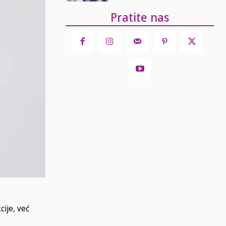
Pratite nas
cije, već