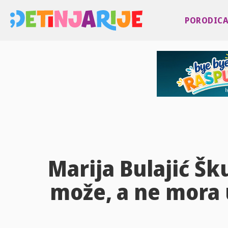
PORODIC
Marija Bulajić Šk
može, a ne mora 