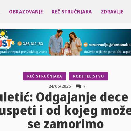
A
OBRAZOVANJE
REČ STRUČNJAKA
ZDRAVLJE
REČ STRUČNJAKA
RODITELJSTVO
24/06/2026
0
uletić: Odgajanje dece 
uspeti i od kojeg mož
se zamorimo