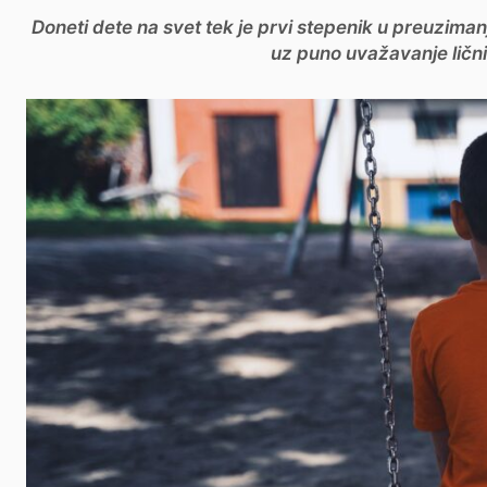
Doneti dete na svet tek je prvi stepenik u preuzimanj
uz puno uvažavanje ličnih