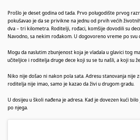
Prošlo je deset godina od tada. Prvo polugodište prvog razre
pokušavao je da se privikne na jednu od prvih većih životni
dva – tri kilometra. Roditelji, rođaci, komšije dovodili su d
Navodno, sa nekim rođakom. U dogovoreno vreme po svu dec
Mogu da naslutim zbunjenost koja je vladala u glavici tog ma
učiteljice i roditelja druge dece koji su se tu našli, a koji su 
Niko nije došao ni nakon pola sata. Adresu stanovanja nije zn
roditelja nije imao, samo je kazao da živi u drugom gradu.
U dosijeu u školi nađena je adresa. Kad je dovezen kući bilo 
po njega.