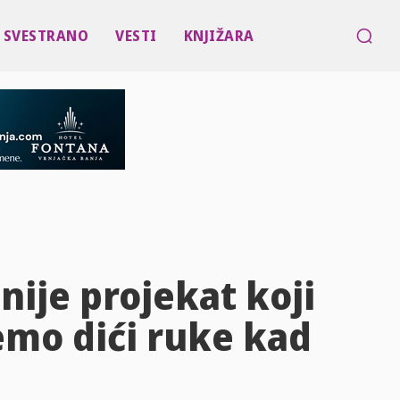
SVESTRANO
VESTI
KNJIŽARA
nije projekat koji
emo dići ruke kad