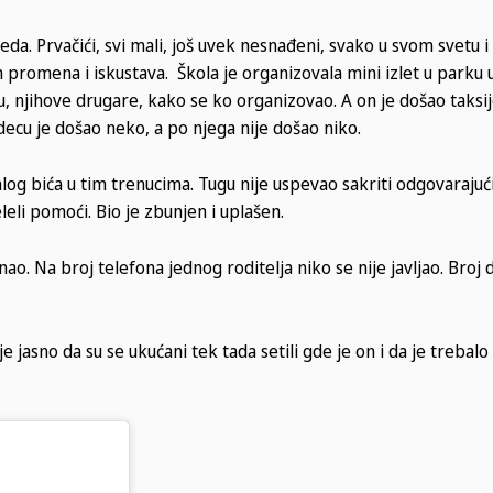
da. Prvačići, svi mali, još uvek nesnađeni, svako u svom svetu i 
h promena i iskustava. Škola je organizovala mini izlet u parku
ecu, njihove drugare, kako se ko organizovao. A on je došao taksi
u je došao neko, a po njega nije došao niko.
log bića u tim trenucima. Tugu nije uspevao sakriti odgovarajući
želeli pomoći. Bio je zbunjen i uplašen.
ao. Na broj telefona jednog roditelja niko se nije javljao. Broj
je jasno da su se ukućani tek tada setili gde je on i da je trebal