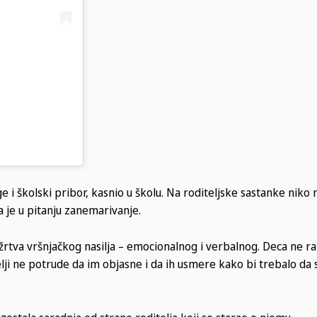
e i školski pribor, kasnio u školu. Na roditeljske sastanke niko n
a je u pitanju zanemarivanje.
e žrtva vršnjačkog nasilja – emocionalnog i verbalnog. Deca ne r
itelji ne potrude da im objasne i da ih usmere kako bi trebalo da 