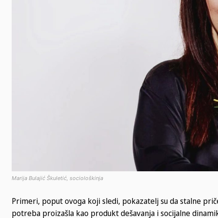
Marija Bulajić Škuletić, sociološkinja
Primeri, poput ovoga koji sledi, pokazatelj su da stalne pri
potreba proizašla kao produkt dešavanja i socijalne dinami