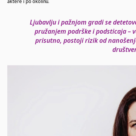
aktere i po okolinu.
Ljubavlju i pažnjom gradi se deteto
pružanjem podrške i podsticaja – ve
prisutno, postoji rizik od nanošenj
društve