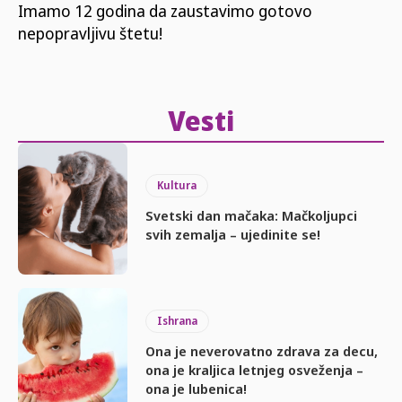
Imamo 12 godina da zaustavimo gotovo
nepopravljivu štetu!
Vesti
Kultura
Svetski dan mačaka: Mačkoljupci
svih zemalja – ujedinite se!
Ishrana
Ona je neverovatno zdrava za decu,
ona je kraljica letnjeg osveženja –
ona je lubenica!