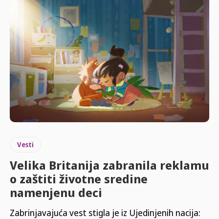
Vesti
Velika Britanija zabranila reklamu
o zaštiti životne sredine
namenjenu deci
Zabrinjavajuća vest stigla je iz Ujedinjenih nacija: