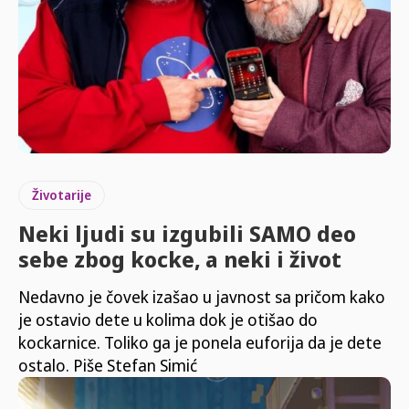
Životarije
Neki ljudi su izgubili SAMO deo
sebe zbog kocke, a neki i život
Nedavno je čovek izašao u javnost sa pričom kako
je ostavio dete u kolima dok je otišao do
kockarnice. Toliko ga je ponela euforija da je dete
ostalo. Piše Stefan Simić