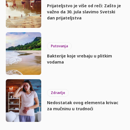
Prijateljstvo je više od reči: Zašto je
važno da 30. jula slavimo Svetski
dan prijateljstva
Putovanja
Bakterije koje vrebaju u plitkim
vodama
Zdravlje
Nedostatak ovog elementa krivac
za mučninu u trudnoći