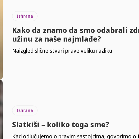
Ishrana
Kako da znamo da smo odabrali zd
užinu za naše najmlađe?
Naizgled slične stvari prave veliku razliku
Ishrana
Slatkiši – koliko toga sme?
Kad odlučujemo o pravim sastojcima, govorimo o t