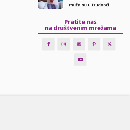
mučninu u trudnoći
Pratite nas
na društvenim mrežama