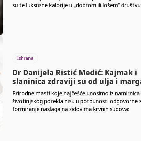
su te luksuzne kalorije u „dobrom ili lošem“ društvu
Ishrana
Dr Danijela Ristić Medić: Kajmak i
slaninica zdraviji su od ulja i mar
Prirodne masti koje najčešće unosimo iz namirnica
životinjskog porekla nisu u potpunosti odgovorne 
formiranje naslaga na zidovima krvnih sudova: