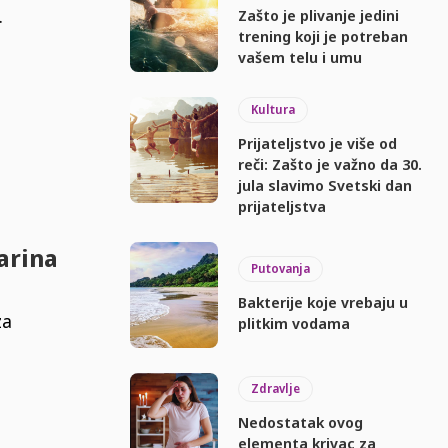
.
Zašto je plivanje jedini
trening koji je potreban
vašem telu i umu
Kultura
Prijateljstvo je više od
reči: Zašto je važno da 30.
jula slavimo Svetski dan
prijateljstva
garina
Putovanja
Bakterije koje vrebaju u
za
plitkim vodama
Zdravlje
Nedostatak ovog
elementa krivac za