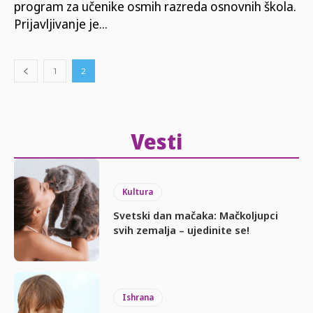
program za učenike osmih razreda osnovnih škola.
Prijavljivanje je...
1
2
Vesti
Kultura
Svetski dan mačaka: Mačkoljupci
svih zemalja – ujedinite se!
Ishrana