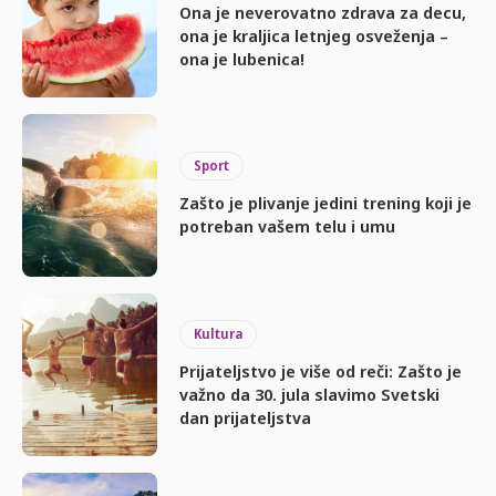
Ona je neverovatno zdrava za decu,
ona je kraljica letnjeg osveženja –
ona je lubenica!
Sport
Zašto je plivanje jedini trening koji je
potreban vašem telu i umu
Kultura
Prijateljstvo je više od reči: Zašto je
važno da 30. jula slavimo Svetski
dan prijateljstva