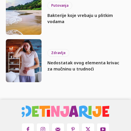
Putovanja
Bakterije koje vrebaju u plitkim
vodama
Zdravlje
Nedostatak ovog elementa krivac
za mučninu u trudnoći