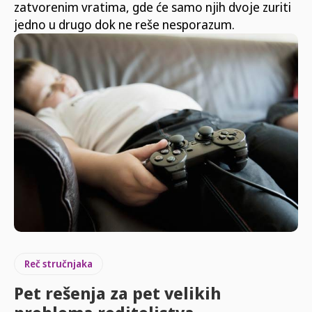
zatvorenim vratima, gde će samo njih dvoje zuriti
jedno u drugo dok ne reše nesporazum.
Reč stručnjaka
Pet rešenja za pet velikih