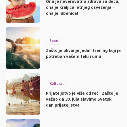
Ona je neverovatno zdrava za decu,
ona je kraljica letnjeg osveženja –
ona je lubenica!
Sport
Zašto je plivanje jedini trening koji je
potreban vašem telu i umu
Kultura
Prijateljstvo je više od reči: Zašto je
važno da 30. jula slavimo Svetski
dan prijateljstva