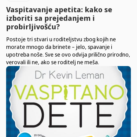
Vaspitavanje apetita: kako se
izboriti sa prejedanjem i
probirljivošću?
Postoje tri stvari u roditeljstvu zbog kojih ne
morate mnogo da brinete – jelo, spavanje i
upotreba noše. Sve se ovo odvija prilično prirodno,
verovali ili ne, ako se roditelj ne meša.