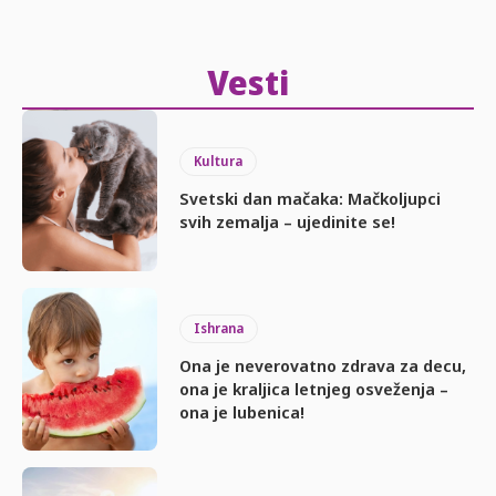
Vesti
Kultura
Svetski dan mačaka: Mačkoljupci
svih zemalja – ujedinite se!
Ishrana
Ona je neverovatno zdrava za decu,
ona je kraljica letnjeg osveženja –
ona je lubenica!