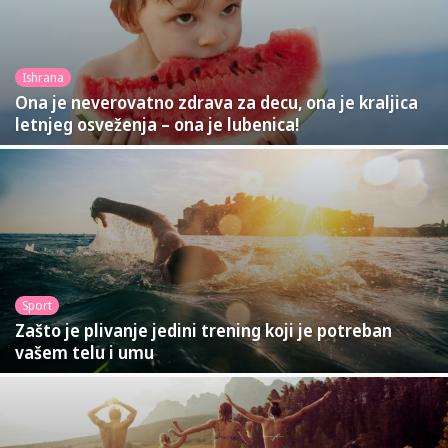
Ishrana
Ona je neverovatno zdrava za decu, ona je kraljica
letnjeg osveženja – ona je lubenica!
Sport
Zašto je plivanje jedini trening koji je potreban
vašem telu i umu