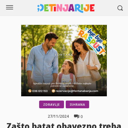
ZDRAVLJE
ISHRANA
27/11/2024
0
Zašto batat obavezno treba