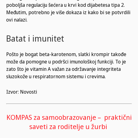
poboljša regulaciju šećera u krvi kod dijabetesa tipa 2.
Međutim, potrebno je više dokaza iz kako bi se potvrdili
ovi nalazi.
Batat i imunitet
Pošto je bogat beta-karotenom, slatki krompir takođe
može da pomogne u podršci imunološkoj funkciji. To je
zato što je vitamin A važan za održavanje integriteta
sluzokože u respiratornom sistemu i crevima.
Izvor: Novosti
KOMPAS za samoobrazovanje – praktični
saveti za roditelje u žurbi