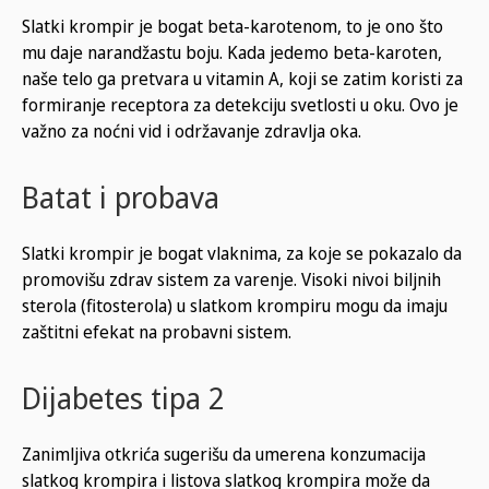
Slatki krompir je bogat beta-karotenom, to je ono što
mu daje narandžastu boju. Kada jedemo beta-karoten,
naše telo ga pretvara u vitamin A, koji se zatim koristi za
formiranje receptora za detekciju svetlosti u oku. Ovo je
važno za noćni vid i održavanje zdravlja oka.
Batat i probava
Slatki krompir je bogat vlaknima, za koje se pokazalo da
promovišu zdrav sistem za varenje. Visoki nivoi biljnih
sterola (fitosterola) u slatkom krompiru mogu da imaju
zaštitni efekat na probavni sistem.
Dijabetes tipa 2
Zanimljiva otkrića sugerišu da umerena konzumacija
slatkog krompira i listova slatkog krompira može da