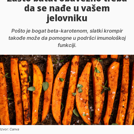
da se nađe u vašem
jelovniku
Pošto je bogat beta-karotenom, slatki krompir
takođe može da pomogne u podršci imunološkoj
funkciji.
Izvor: Canva