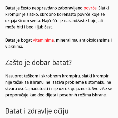
Batat je često neopravdano zaboravljeno
povrće
. Slatki
krompir je slatko, skrobno korenasto povrće koje se
uzgaja širom sveta. Najčešće je narandžaste boje, ali
može biti i beo i ljubičast.
Batat je bogat
vitaminima
, mineralima, antioksidansima i
vlaknima.
Zašto je dobar batat?
Nasuprot teškom i skrobnom krompiru, slatki krompir
nije težak za ishranu, ne izaziva probleme u stomaku, ne
stvara osećaj nadutosti i nije uzrok gojaznosti. Sve više se
preporučuje kao deo dijeta i posebnih režima ishrane.
Batat i zdravlje očiju