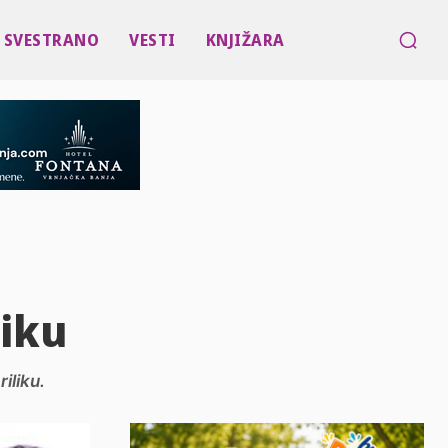
SVESTRANO
VESTI
KNJIŽARA
liku
iliku.