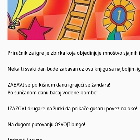
Priručnik za igre je zbirka koja objedinjuje mnoštvo sjajnih i
Neka ti svaki dan bude zabavan uz ovu knjigu sa najboljim i
ZABAVI se po kišnom danu igrajući se žandara!
Po sunčanom danu bacaj vodene bombe!
IZAZOVI drugare na žurki da prikače gusaru povez na oko!
Na dugom putovanju OSVOJI bingo!