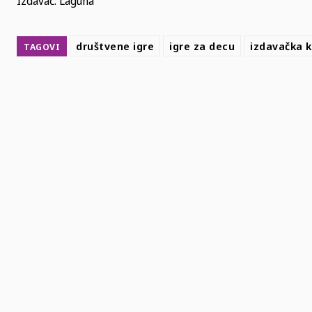
Izdavač: Laguna
društvene igre
igre za decu
izdavačka 
TAGOVI
SHARE