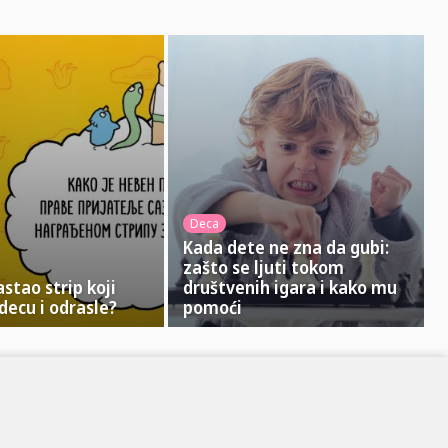
Deca
Kada dete ne zna da gubi:
zašto se ljuti tokom
astao strip koji
društvenih igara i kako mu
decu i odrasle?
pomoći