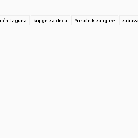
kuća Laguna
knjige za decu
Priručnik za ighre
zabava