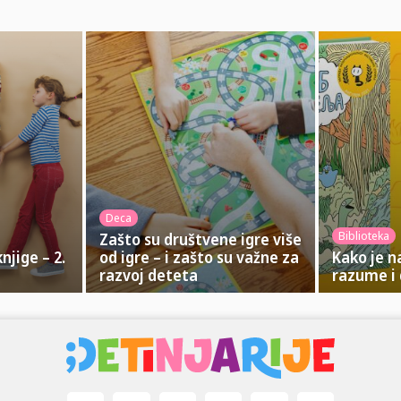
Deca
Biblioteka
Zašto su društvene igre više
njige – 2.
od igre – i zašto su važne za
Kako je n
razvoj deteta
razume i 