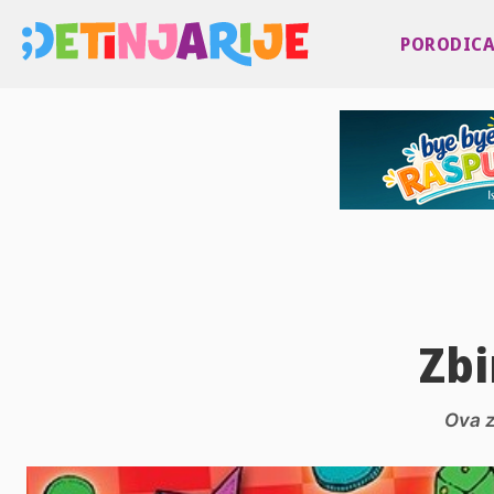
PORODIC
Zbi
Ova z