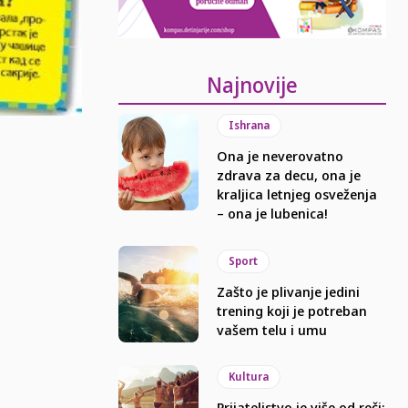
Najnovije
Ishrana
Ona je neverovatno
zdrava za decu, ona je
kraljica letnjeg osveženja
– ona je lubenica!
Sport
Zašto je plivanje jedini
trening koji je potreban
vašem telu i umu
Kultura
Prijateljstvo je više od reči: