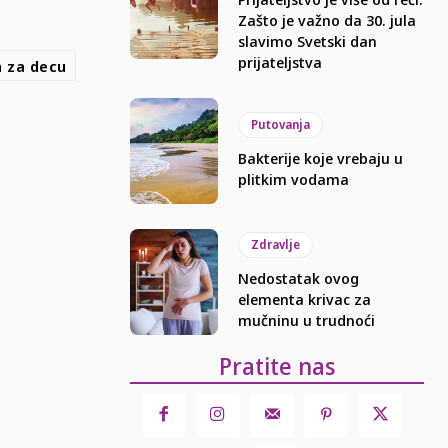
Zašto je važno da 30. jula
slavimo Svetski dan
prijateljstva
 za decu
Putovanja
Bakterije koje vrebaju u
plitkim vodama
Zdravlje
Nedostatak ovog
elementa krivac za
mučninu u trudnoći
Pratite nas