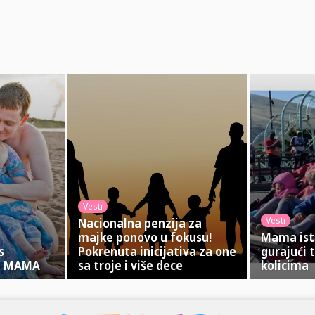
Vesti
Vesti
Nacionalna penzija za
majke ponovo u fokusu!
Mama ist
s
Pokrenuta inicijativa za one
gurajući 
la MAMA
sa troje i više dece
kolicima