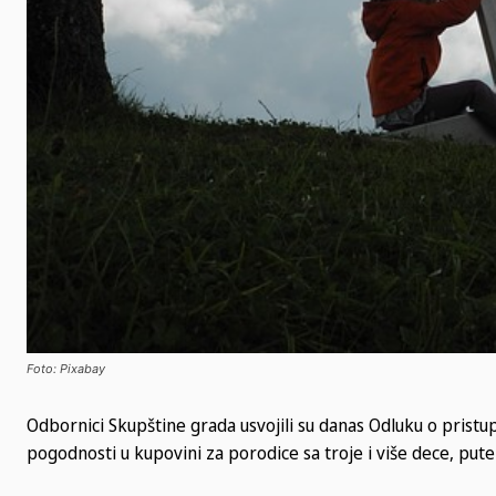
Foto: Pixabay
Odbornici Skupštine grada usvojili su danas Odluku o pristu
pogodnosti u kupovini za porodice sa troje i više dece, pute