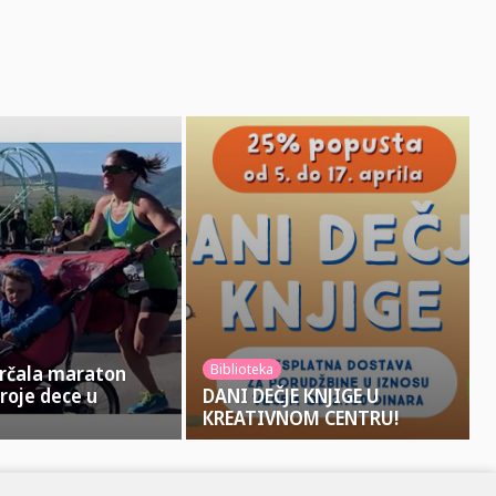
Biblioteka
rčala maraton
troje dece u
DANI DEČJE КNJIGE U
КREATIVNOM CENTRU!