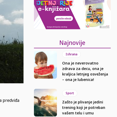
Najnovije
Ishrana
Ona je neverovatno
zdrava za decu, ona je
kraljica letnjeg osveženja
– ona je lubenica!
Sport
ja predviđa
Zašto je plivanje jedini
trening koji je potreban
vašem telu i umu