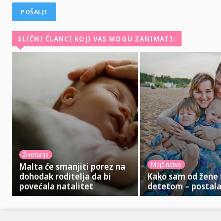
SLIČNI ČLANCI KOJI VAS MOGU ZANIMATI:
Životarije
Majčinstvo
Malta će smanjiti porez na
dohodak roditelja da bi
Kako sam od žene 
povećala natalitet
detetom – posta