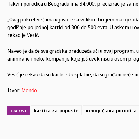
Takvih porodica u Beogradu ima 34.000, precizirao je zame
„Ovaj pokret već ima ugovore sa velikim brojem maloprodajn
godišnje po jednoj kartici od 300 do 500 evra. Ulaskom u o
rekao je Vesić.
Naveo je da će sva gradska preduzeća ući u ovaj program, uk
animirane i neke kompanije koje još uvek nisu u ovom pro
Vesić je rekao da su kartice besplatne, da sugrađani neće im
Izvor:
Mondo
kartica za popuste
mnogočlana porodica
TAGOVI
SHARE