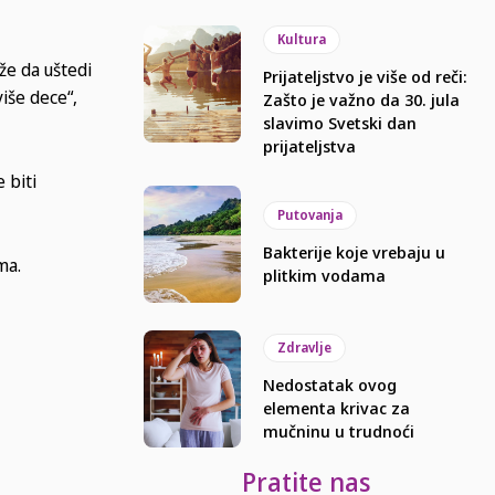
Kultura
že da uštedi
Prijateljstvo je više od reči:
iše dece“,
Zašto je važno da 30. jula
slavimo Svetski dan
prijateljstva
 biti
Putovanja
Bakterije koje vrebaju u
ma.
plitkim vodama
Zdravlje
Nedostatak ovog
elementa krivac za
mučninu u trudnoći
Pratite nas