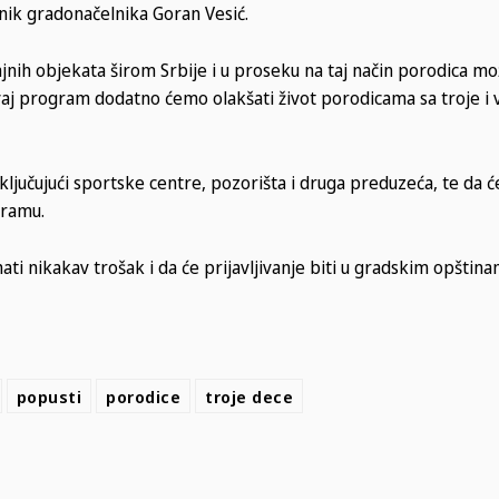
nik gradonačelnika Goran Vesić.
ih objekata širom Srbije i u proseku na taj način porodica mo
vaj program dodatno ćemo olakšati život porodicama sa troje i v
ljučujući sportske centre, pozorišta i druga preduzeća, te da će
gramu.
ati nikakav trošak i da će prijavljivanje biti u gradskim opština
popusti
porodice
troje dece