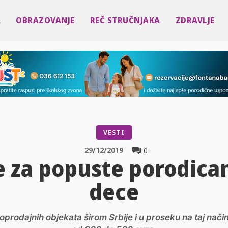
A
OBRAZOVANJE
REČ STRUČNJAKA
ZDRAVLJE
VESTI
29/12/2019
0
 za popuste porodicam
dece
prodajnih objekata širom Srbije i u proseku na taj način