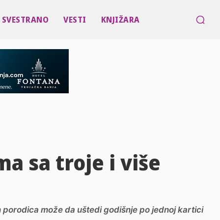
SVESTRANO
VESTI
KNJIŽARA
a sa troje i više
 porodica može da uštedi godišnje po jednoj kartici