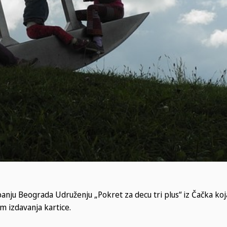
panju Beograda Udruženju „Pokret za decu tri plus“ iz Čačka ko
m izdavanja kartice.