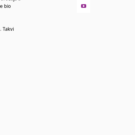
je bio
. Takvi