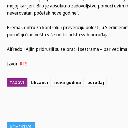
mojoj karijeri. Bilo je apsolutno zadovoljstvo pomoći ovim m
neverovatan početak nove godine“.
Prema Centru za kontrolu i prevenciju bolesti, u Sjedinjen
porođaji čine nešto više od tri odsto svih porođaja.
Alfredo i Ajlin pridružili su se braći i sestrama – par već im
Izvor:
RTS
blizanci
nova godina
porođaj
TAGOVI
SHARE
KOMENTARI