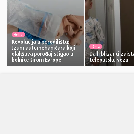
Bebe
Revolucija u porodilištu:
Deca
Izum automehaničara koji
olakšava porođaj stigao u
Da li blizanci zais
bolnice širom Evrope
telepatsku vezu