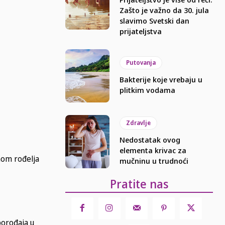
Zašto je važno da 30. jula
slavimo Svetski dan
prijateljstva
Putovanja
Bakterije koje vrebaju u
plitkim vodama
Zdravlje
Nedostatak ovog
elementa krivac za
mom rođelja
mučninu u trudnoći
Pratite nas
porođaja u