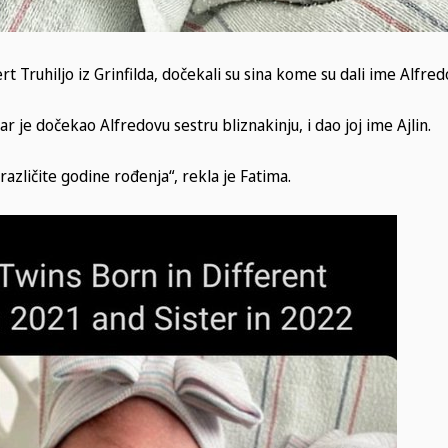
 Truhiljo iz Grinfilda, dočekali su sina kome su dali ime Alfredo
 je dočekao Alfredovu sestru bliznakinju, i dao joj ime Ajlin.
zličite godine rođenja“, rekla je Fatima.