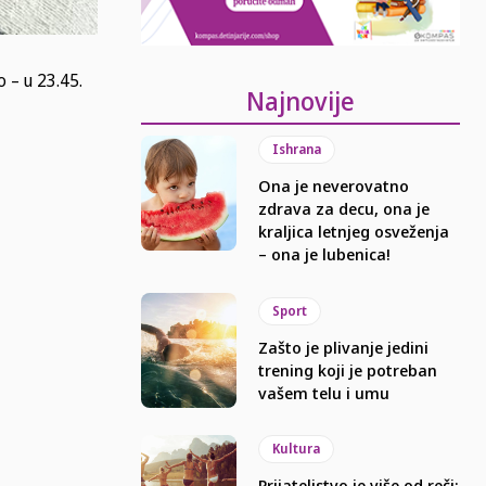
 – u 23.45.
Najnovije
Ishrana
Ona je neverovatno
zdrava za decu, ona je
kraljica letnjeg osveženja
– ona je lubenica!
Sport
Zašto je plivanje jedini
trening koji je potreban
vašem telu i umu
Kultura
Prijateljstvo je više od reči: