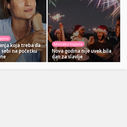
gijena
Mentalna higijena
anja koja treba da
 sebi na početku
Nova godina nije uvek bila
ine
dan za slavlje