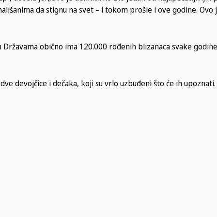
ališanima da stignu na svet – i tokom prošle i ove godine. Ovo 
im Državama obično ima 120.000 rođenih blizanaca svake godine
a dve devojčice i dečaka, koji su vrlo uzbuđeni što će ih upoznati.