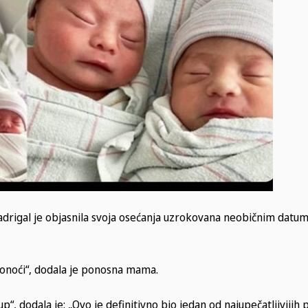
drigal je objasnila svoja osećanja uzrokovana neobičnim datu
ponoći“, dodala je ponosna mama.
p“, dodala je: „Ovo je definitivno bio jedan od najupečatljivijih 