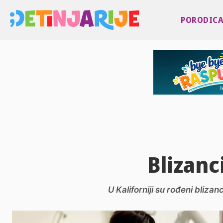
PORODIC
Blizanc
U Kaliforniji su rođeni bliz