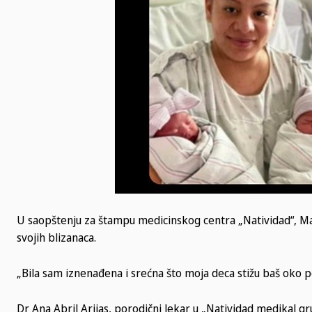
U saopštenju za štampu medicinskog centra „Natividad“, Ma
svojih blizanaca.
„Bila sam iznenađena i srećna što moja deca stižu baš oko 
Dr Ana Abril Arijas, porodični lekar u „Natividad medikal gru