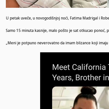
U petak uveče, u novogodišnjoj noći, Fatima Madrigal i Robert
Samo 15 minuta kasnije, malo pošto je sat otkucao ponoć, par
„Meni je potpuno neverovatno da imam blizance koji imaju ra