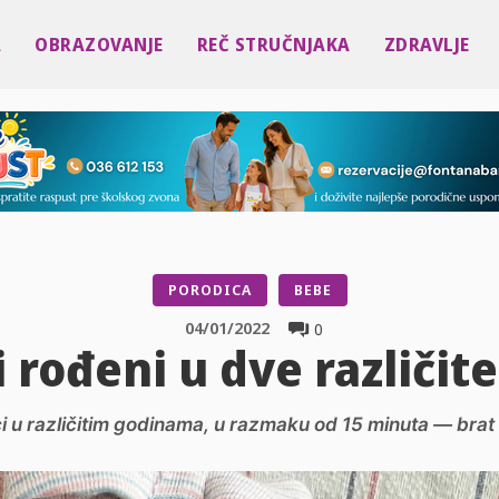
A
OBRAZOVANJE
REČ STRUČNJAKA
ZDRAVLJE
PORODICA
BEBE
04/01/2022
0
i rođeni u dve različit
anci u različitim godinama, u razmaku od 15 minuta — brat