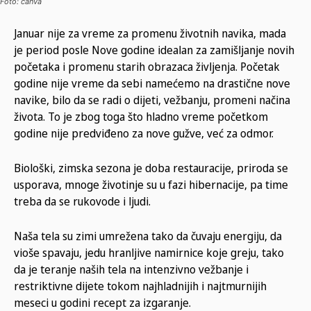
Foto: canva
Januar nije za vreme za promenu životnih navika, mada
je period posle Nove godine idealan za zamišljanje novih
početaka i promenu starih obrazaca življenja. Početak
godine nije vreme da sebi namećemo na drastične nove
navike, bilo da se radi o dijeti, vežbanju, promeni načina
života. To je zbog toga što hladno vreme početkom
godine nije predviđeno za nove gužve, već za odmor.
Biološki, zimska sezona je doba restauracije, priroda se
usporava, mnoge životinje su u fazi hibernacije, pa time
treba da se rukovode i ljudi.
Naša tela su zimi umrežena tako da čuvaju energiju, da
vioše spavaju, jedu hranljive namirnice koje greju, tako
da je teranje naših tela na intenzivno vežbanje i
restriktivne dijete tokom najhladnijih i najtmurnijih
meseci u godini recept za izgaranje.