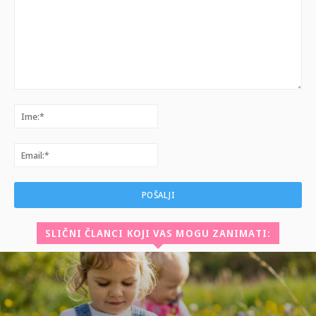
Komentar:
Ime:*
Email:*
SLIČNI ČLANCI KOJI VAS MOGU ZANIMATI: