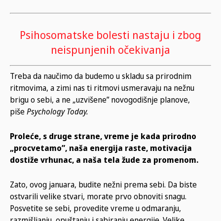
Psihosomatske bolesti nastaju i zbog
neispunjenih očekivanja
Treba da naučimo da budemo u skladu sa prirodnim
ritmovima, a zimi nas ti ritmovi usmeravaju na nežnu
brigu o sebi, a ne „uzvišene” novogodišnje planove,
piše
Psychology Today.
Proleće, s druge strane, vreme je kada prirodno
„procvetamo”, naša energija raste, motivacija
dostiže vrhunac, a naša tela žude za promenom.
Zato, ovog januara, budite nežni prema sebi. Da biste
ostvarili velike stvari, morate prvo obnoviti snagu.
Posvetite se sebi, provedite vreme u odmaranju,
razmišljanju, opuštanju i sabiranju energije. Velike