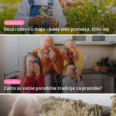
Roditeljstvo
Deca rođena u maju – kada svet procveta, stižu oni
Porodica
Zašto su važne porodične tradicije za praznike?