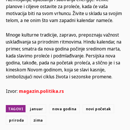
planove i ciljeve ostavite za proleće, kada će vaša
motivacija biti na svom vrhuncu. Živite u skladu sa svojim
telom, a ne onim što vam zapadni kalendar nameće.
Mnoge kulturne tradicije, zapravo, prepoznaju važnost
usklađivanja sa prirodnim ritmovima. Hindu kalendar, na
primer, smatra da nova godina počinje sredinom marta,
kada slavimo proleće i podmlađivanje. Persijska nova
godina, takođe, pada na početak proleća, a slično je i sa
kineskom Novom godinom, koja se slavi kasnije,
simbolizujući novi ciklus života i sezonske promene.
Izvor:
magazin.politika.rs
TAGOVI
januar
nova godina
novi početak
priroda
zima