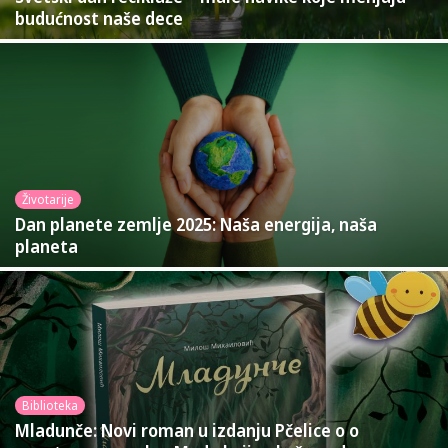
budućnost naše dece
Životarije
Dan planete zemlje 2025: Naša energija, naša
planeta
Biblioteka
Mladunče: Novi roman u izdanju Pčelice o o