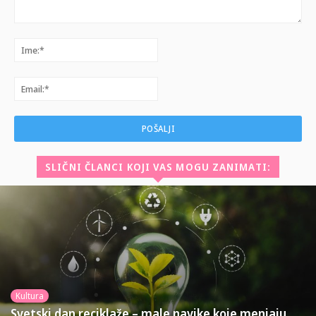
Komentar:
Ime:*
Email:*
SLIČNI ČLANCI KOJI VAS MOGU ZANIMATI:
Kultura
Svetski dan reciklaže – male navike koje menjaju