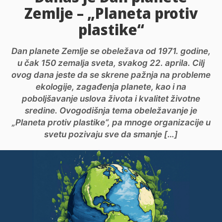
Zemlje – „Planeta protiv
plastike“
Dan planete Zemlje se obeležava od 1971. godine,
u čak 150 zemalja sveta, svakog 22. aprila. Cilj
ovog dana jeste da se skrene pažnja na probleme
ekologije, zagađenja planete, kao i na
poboljšavanje uslova života i kvalitet životne
sredine. Ovogodišnja tema obeležavanje je
„Planeta protiv plastike“, pa mnoge organizacije u
svetu pozivaju sve da smanje […]