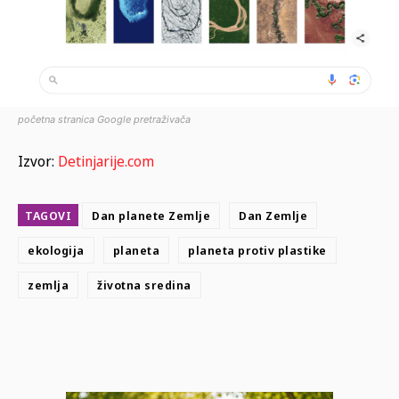
početna stranica Google pretraživača
Izvor:
Detinjarije.com
TAGOVI
Dan planete Zemlje
Dan Zemlje
ekologija
planeta
planeta protiv plastike
zemlja
životna sredina