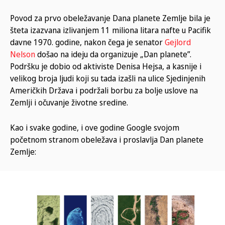
Povod za prvo obeležavanje Dana planete Zemlje bila je
šteta izazvana izlivanjem 11 miliona litara nafte u Pacifik
davne 1970. godine, nakon čega je senator
Gejlord
Nelson
došao na ideju da organizuje „Dan planete”.
Podršku je dobio od aktiviste Denisa Hejsa, a kasnije i
velikog broja ljudi koji su tada izašli na ulice Sjedinjenih
Američkih Država i podržali borbu za bolje uslove na
Zemlji i očuvanje životne sredine.
Kao i svake godine, i ove godine Google svojom
početnom stranom obeležava i proslavlja Dan planete
Zemlje: