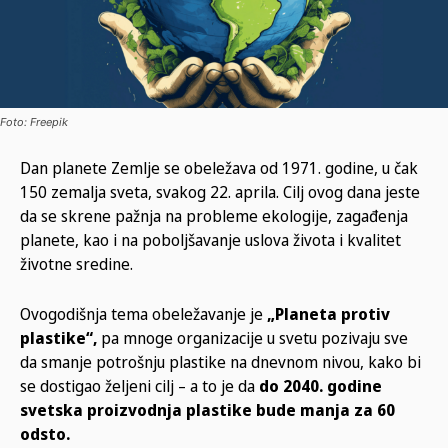
Foto: Freepik
Dan planete Zemlje se obeležava od 1971. godine, u čak
150 zemalja sveta, svakog 22. aprila. Cilj ovog dana jeste
da se skrene pažnja na probleme ekologije, zagađenja
planete, kao i na poboljšavanje uslova života i kvalitet
životne sredine.
Ovogodišnja tema obeležavanje je
„Planeta protiv
plastike“,
pa mnoge organizacije u svetu pozivaju sve
da smanje potrošnju plastike na dnevnom nivou, kako bi
se dostigao željeni cilj – a to je da
do 2040. godine
svetska proizvodnja plastike bude manja za 60
odsto.