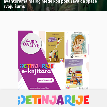
avanturama malog Mede koji pokušava da spase
svoju Šumu