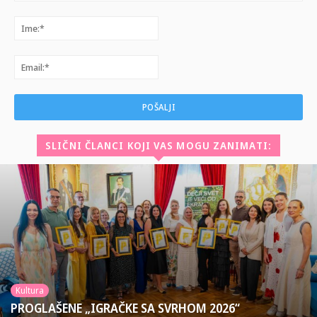
Komentar:
Ime:*
Email:*
SLIČNI ČLANCI KOJI VAS MOGU ZANIMATI:
Kultura
PROGLAŠENE „IGRAČKE SA SVRHOM 2026“