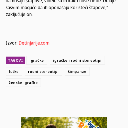
da nosaju štapove, videle su ih kako nose bebe. Deluje
sasvim moguće da ih oponašaju koristeći štapove,“
zaključuje on.
Izvor:
Detinjarije.com
TAGOVI
igračke
igračke i rodni stereotipi
lutke
rodni stereotipi
šimpanze
ženske igračke