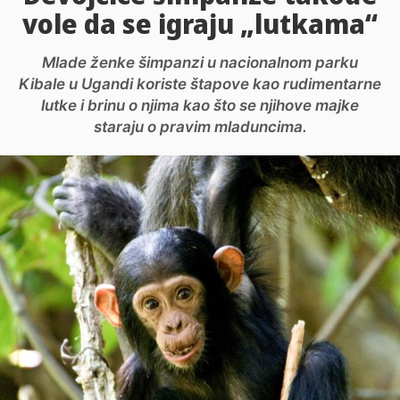
vole da se igraju „lutkama“
Mlade ženke šimpanzi u nacionalnom parku
Kibale u Ugandi koriste štapove kao rudimentarne
lutke i brinu o njima kao što se njihove majke
staraju o pravim mladuncima.