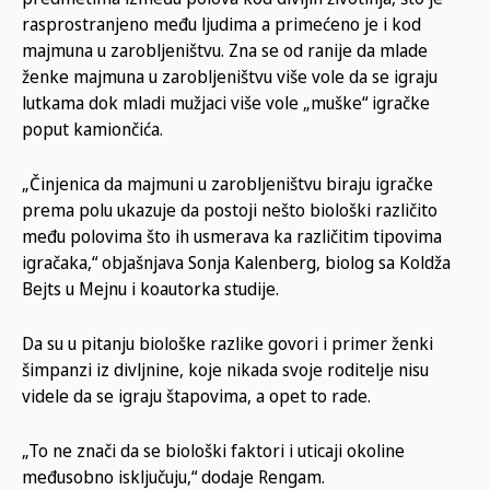
rasprostranjeno među ljudima a primećeno je i kod
majmuna u zarobljeništvu. Zna se od ranije da mlade
ženke majmuna u zarobljeništvu više vole da se igraju
lutkama dok mladi mužjaci više vole „muške“ igračke
poput kamiončića.
„Činjenica da majmuni u zarobljeništvu biraju igračke
prema polu ukazuje da postoji nešto biološki različito
među polovima što ih usmerava ka različitim tipovima
igračaka,“ objašnjava Sonja Kalenberg, biolog sa Koldža
Bejts u Mejnu i koautorka studije.
Da su u pitanju biološke razlike govori i primer ženki
šimpanzi iz divljnine, koje nikada svoje roditelje nisu
videle da se igraju štapovima, a opet to rade.
„To ne znači da se biološki faktori i uticaji okoline
međusobno isključuju,“ dodaje Rengam.