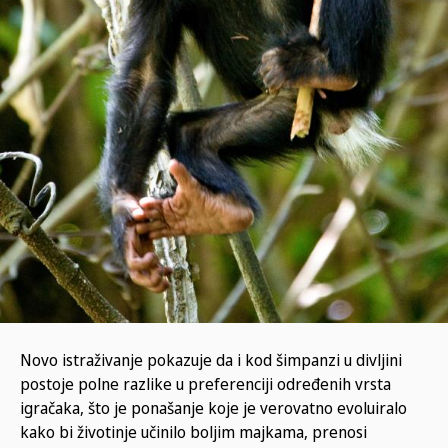
Novo istraživanje pokazuje da i kod šimpanzi u divljini
postoje polne razlike u preferenciji određenih vrsta
igračaka, što je ponašanje koje je verovatno evoluiralo
kako bi životinje učinilo boljim majkama, prenosi