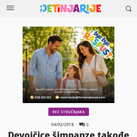
REČ STRUČNJAKA
04/02/2018
0
Devojčice šimpanze takođe