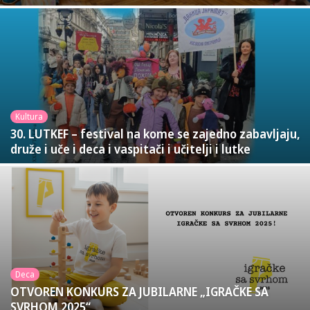
Kultura
30. LUTKEF – festival na kome se zajedno zabavljaju,
druže i uče i deca i vaspitači i učitelji i lutke
Deca
OTVOREN KONKURS ZA JUBILARNE „IGRAČKE SA
SVRHOM 2025“