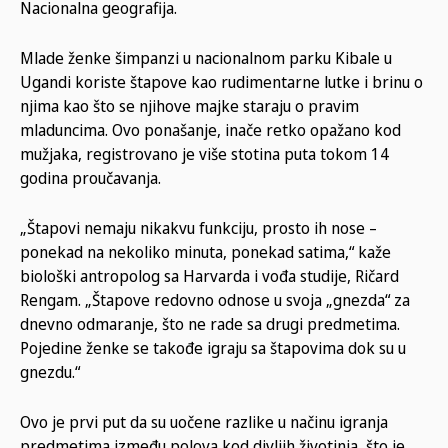
Nacionalna geografija.
Mlade ženke šimpanzi u nacionalnom parku Kibale u
Ugandi koriste štapove kao rudimentarne lutke i brinu o
njima kao što se njihove majke staraju o pravim
mladuncima. Ovo ponašanje, inače retko opažano kod
mužjaka, registrovano je više stotina puta tokom 14
godina proučavanja.
„Štapovi nemaju nikakvu funkciju, prosto ih nose –
ponekad na nekoliko minuta, ponekad satima,“ kaže
biološki antropolog sa Harvarda i vođa studije, Ričard
Rengam. „Štapove redovno odnose u svoja „gnezda“ za
dnevno odmaranje, što ne rade sa drugi predmetima.
Pojedine ženke se takođe igraju sa štapovima dok su u
gnezdu.“
Ovo je prvi put da su uočene razlike u načinu igranja
predmetima između polova kod divljih životinja, što je