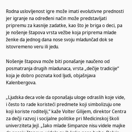
Rodna uslovljenost igre može imati evolutivne prednosti
jer igranje na određeni način može predstavljati
pripremu za kasnije zadatke, kao što je briga o deci, pa
je nošenje štapova vrsta vežbe koja priprema mlade
ženke da jednog dana nose svoju mladunčad dok se
istovremeno veru ili jedu.
Nošenje štapova može biti ponašanje naučeno od
posmatranja drugih mladunaca, vrsta „dečije tradicije“
koja je dobro poznata kod ljudi, objašnjava
Kalenbergova.
„Ljudska deca vole da oponašaju uloge odraslih koje vide,
i često to rade koristeći predmete koji simbolizuju one
koji koriste roditelji,“ kaže Volter Gilijem, direktor Centra
za dečji razvoj i socijalne politike pri Medicinskoj školi
univerziteta Jejl. „Iako mlade šimpanze nisu videle majke