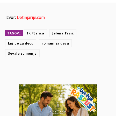
Izvor:
Detinjarije.com
TAGOVI
IK Pčelica
Jelena Tasić
knjige za decu
romani za decu
Sevale su munje