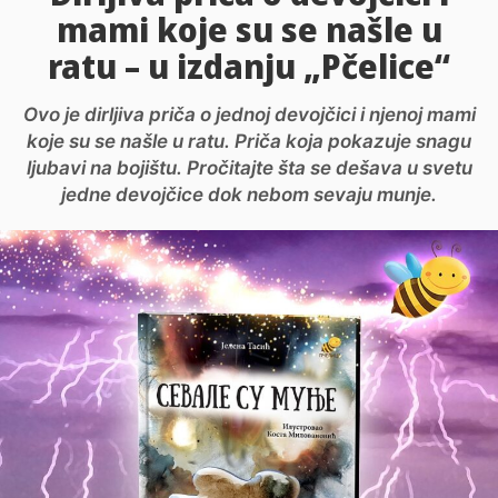
mami koje su se našle u
ratu – u izdanju „Pčelice“
Ovo je dirljiva priča o jednoj devojčici i njenoj mami
koje su se našle u ratu. Priča koja pokazuje snagu
ljubavi na bojištu. Pročitajte šta se dešava u svetu
jedne devojčice dok nebom sevaju munje.