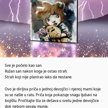
Sve je počelo kao san.
Ružan san nakon koga je ostao strah.
Strah koji nije planirao lako da nestane.
Ovo je dirljiva priča o jednoj devojčici i njenoj mami koje
su se našle u ratu. Priča koja pokazuje snagu ljubavi na
bojištu. Pročitajte šta se dešava u svetu jedne devojčice
dok nebom sevaju munje.