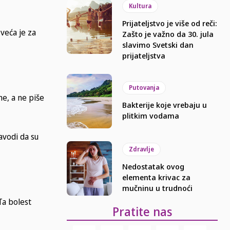
Kultura
Prijateljstvo je više od reči:
 veća je za
Zašto je važno da 30. jula
slavimo Svetski dan
prijateljstva
Putovanja
ne, a ne piše
Bakterije koje vrebaju u
plitkim vodama
avodi da su
Zdravlje
Nedostatak ovog
elementa krivac za
mučninu u trudnoći
Ta bolest
Pratite nas