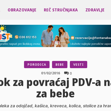
A
OBRAZOVANJE
REČ STRUČNJAKA
ZDRAVLJE
PORODICA
BEBE
VESTI
01/02/2016
0
rok za povraćaj PDV-a 
za bebe
ka za odojčad, kašica, kreveca, kolica, stolice za hran