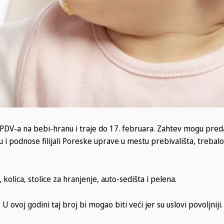
DV-a na bebi-hranu i traje do 17. februara. Zahtev mogu predat
u i podnose filijali Poreske uprave u mestu prebivališta, trebalo
olica, stolice za hranjenje, auto-sedišta i pelena.
U ovoj godini taj broj bi mogao biti veći jer su uslovi povoljniji.