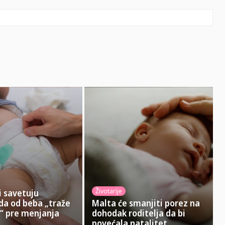
Ema
Životarije
i savetuju
 da od beba „traže
Malta će smanjiti porez na
“ pre menjanja
dohodak roditelja da bi
povećala natalitet