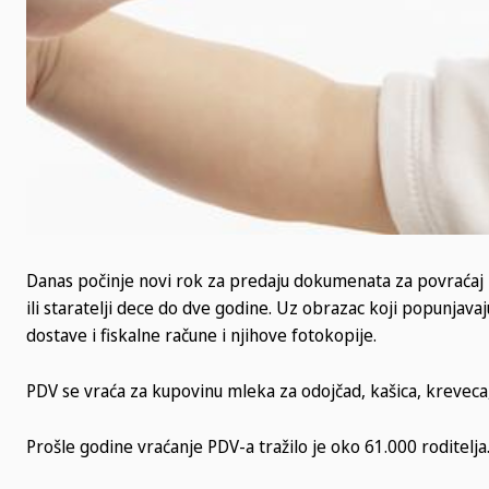
Danas počinje novi rok za predaju dokumenata za povraćaj P
ili staratelji dece do dve godine. Uz obrazac koji popunjavaj
dostave i fiskalne račune i njihove fotokopije.
PDV se vraća za kupovinu mleka za odojčad, kašica, kreveca, k
Prošle godine vraćanje PDV-a tražilo je oko 61.000 roditelja. 