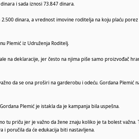
dinara i sada iznosi 73.847 dinara.
a 2.500 dinara, a vrednost imovine roditelja na koju plaću porez
nu Plemić iz Udruženja Roditelj.
 žale na deklaracije, jer često na njima piše samo proizvođač hra
e važno da se ona proširi na garderobu i odeću. Gordana Plemić n
Gordana Plemić je istakla da je kampanja bila uspešna.
o tu priču jer je važno da žene znaju koliko je ta bolest važna. 
a i poručila da će edukacija biti nastavljena.