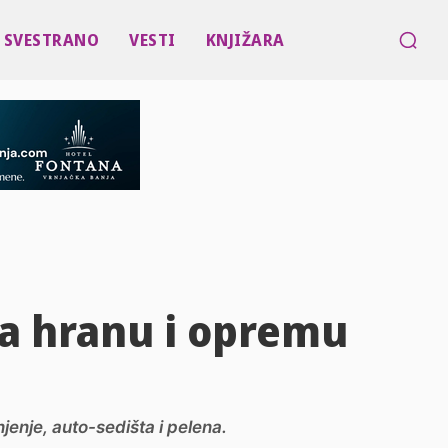
SVESTRANO
VESTI
KNJIŽARA
na hranu i opremu
jenje, auto-sedišta i pelena.