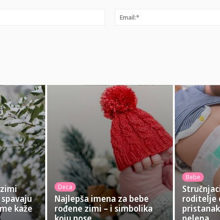
Ime:*
Bebe
Deca
 zimi
Stručnjac
 spavaju
Najlepša imena za bebe
roditelje
tome kaže
rođene zimi – i simbolika
pristanak
koju nose
pelena