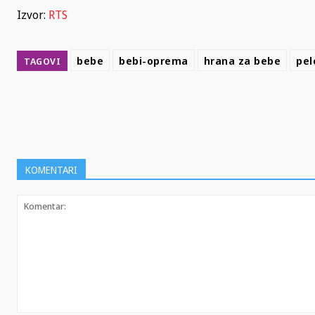
Izvor:
RTS
bebe
bebi-oprema
hrana za bebe
pel
TAGOVI
SHARE
KOMENTARI