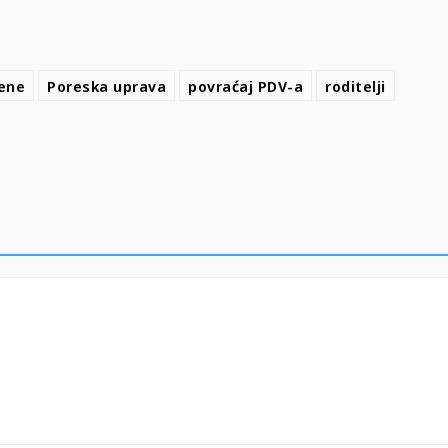
ene
Poreska uprava
povraćaj PDV-a
roditelji