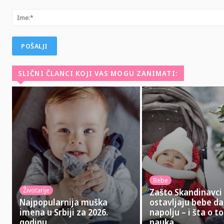
Komentar:
SLIČNI ČLANCI KOJI VAS MOGU ZANIMATI:
Bebe
Životarije
Zašto Skandinavci
Najpopularnija muška
ostavljaju bebe da
imena u Srbiji za 2026.
napolju – i šta o 
godinu
nauka