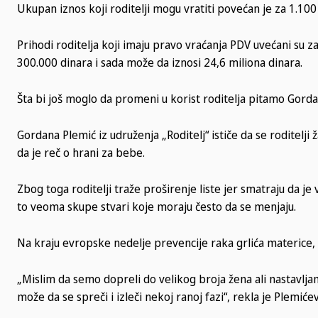
Ukupan iznos koji roditelji mogu vratiti povećan je za 1.100 
Prihodi roditelja koji imaju pravo vraćanja PDV uvećani su z
300.000 dinara i sada može da iznosi 24,6 miliona dinara.
Šta bi još moglo da promeni u korist roditelja pitamo Gorda
Gordana Plemić iz udruženja „Roditelj“ ističe da se roditelji
da je reč o hrani za bebe.
Zbog toga roditelji traže proširenje liste jer smatraju da j
to veoma skupe stvari koje moraju često da se menjaju.
Na kraju evropske nedelje prevencije raka grlića materice, 
„Mislim da semo dopreli do velikog broja žena ali nastavljam
može da se spreči i izleči nekoj ranoj fazi“, rekla je Plemićev