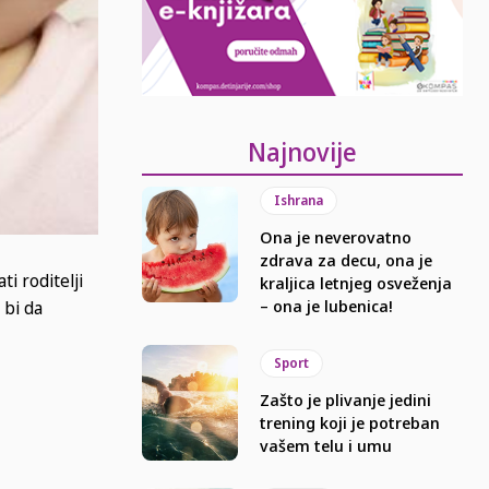
Najnovije
Ishrana
Ona je neverovatno
zdrava za decu, ona je
i roditelji
kraljica letnjeg osveženja
– ona je lubenica!
 bi da
Sport
Zašto je plivanje jedini
trening koji je potreban
vašem telu i umu