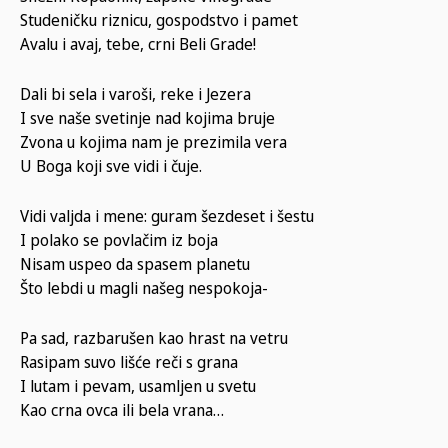
Studeničku riznicu, gospodstvo i pamet
Avalu i avaj, tebe, crni Beli Grade!
Dali bi sela i varoši, reke i Jezera
I sve naše svetinje nad kojima bruje
Zvona u kojima nam je prezimila vera
U Boga koji sve vidi i čuje.
Vidi valjda i mene: guram šezdeset i šestu
I polako se povlačim iz boja
Nisam uspeo da spasem planetu
Što lebdi u magli našeg nespokoja-
Pa sad, razbarušen kao hrast na vetru
Rasipam suvo lišće reči s grana
I lutam i pevam, usamljen u svetu
Kao crna ovca ili bela vrana…