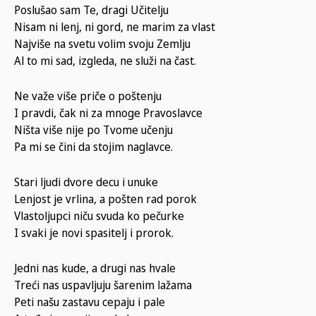
Poslušao sam Te, dragi Učitelju
Nisam ni lenj, ni gord, ne marim za vlast
Najviše na svetu volim svoju Zemlju
Al to mi sad, izgleda, ne služi na čast.
Ne važe više priče o poštenju
I pravdi, čak ni za mnoge Pravoslavce
Ništa više nije po Tvome učenju
Pa mi se čini da stojim naglavce.
Stari ljudi dvore decu i unuke
Lenjost je vrlina, a pošten rad porok
Vlastoljupci niču svuda ko pečurke
I svaki je novi spasitelj i prorok.
Jedni nas kude, a drugi nas hvale
Treći nas uspavljuju šarenim lažama
Peti našu zastavu cepaju i pale