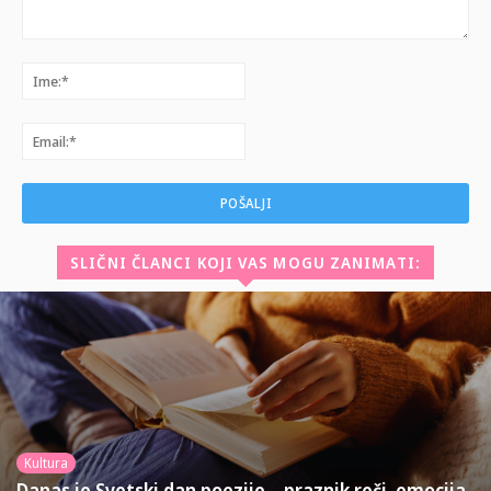
Komentar:
Ime:*
Email:*
SLIČNI ČLANCI KOJI VAS MOGU ZANIMATI:
Kultura
Danas je Svetski dan poezije – praznik reči, emocija