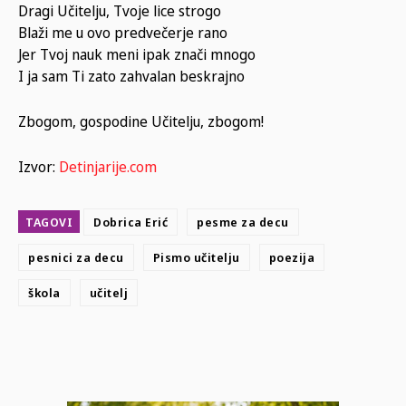
Dragi Učitelju, Tvoje lice strogo
Blaži me u ovo predvečerje rano
Jer Tvoj nauk meni ipak znači mnogo
I ja sam Ti zato zahvalan beskrajno
Zbogom, gospodine Učitelju, zbogom!
Izvor:
Detinjarije.com
TAGOVI
Dobrica Erić
pesme za decu
pesnici za decu
Pismo učitelju
poezija
škola
učitelj