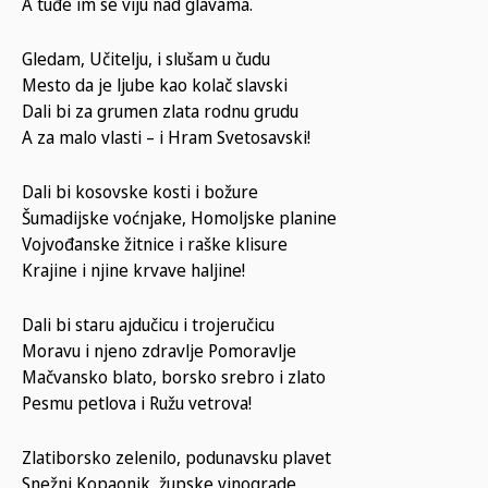
A tuđe im se viju nad glavama.
Gledam, Učitelju, i slušam u čudu
Mesto da je ljube kao kolač slavski
Dali bi za grumen zlata rodnu grudu
A za malo vlasti – i Hram Svetosavski!
Dali bi kosovske kosti i božure
Šumadijske voćnjake, Homoljske planine
Vojvođanske žitnice i raške klisure
Krajine i njine krvave haljine!
Dali bi staru ajdučicu i trojeručicu
Moravu i njeno zdravlje Pomoravlje
Mačvansko blato, borsko srebro i zlato
Pesmu petlova i Ružu vetrova!
Zlatiborsko zelenilo, podunavsku plavet
Snežni Kopaonik, župske vinograde