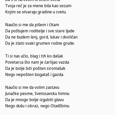
Tvoja reč je za mene bila kao sezam
Kojim se otvaraju gradine u cvetu.
Naučio si me da pišem i čitam
Da poštujem roditelje i sve stare ljude
Da ne budem lenj, gord, lukav i dvoličan
Da je zlato svaki grumen rodne grude.
Ti si nas učio, blag i tih ko dašak
Povetarca što nam je ćarlijao vazda
Da je bolje biti pošten siromašak
Nego nepošten bogataš i gazda.
Naučio si me da volim zastavu
Junačke pesme, Svetosavsku himnu
Da je mnogo bolje izgubiti glavu
Nego dušu i obraz, nego Otadžbinu.