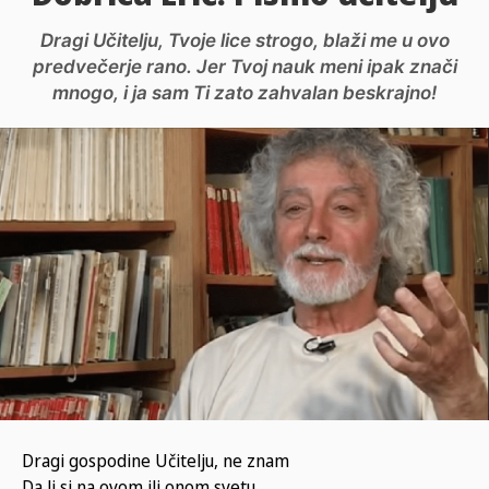
Dragi Učitelju, Tvoje lice strogo, blaži me u ovo
predvečerje rano. Jer Tvoj nauk meni ipak znači
mnogo, i ja sam Ti zato zahvalan beskrajno!
Dragi gospodine Učitelju, ne znam
Da li si na ovom ili onom svetu