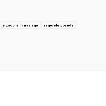
nje zagorelih naslaga
zagorele posude