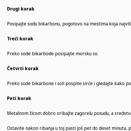
Drugi korak
Posipajte sodu bikarbonu, pogotovo na mestima koja najviše
Treći korak
Preko sode bikarbode posipajte morsku so.
Četvrti korak
Preko sode bikarbone i soli pospite sirće i gledajte kako po
Peti korak
Metalnom žicom dobro oribajte zagorelu posudu, a sredstva k
Ostavite nakon ribanja u toj pasti još pet do deset minuta