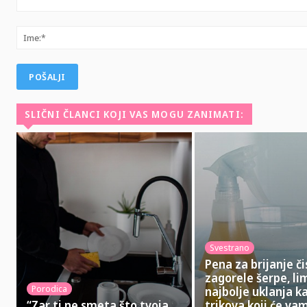
Komentar:
SLIČNI ČLANCI KOJI VAS MOGU ZANIMATI:
Svestrano
Pena za brijanje či
zagorele šerpe, l
Porodica
najbolje uklanja k
“Zar ti ne smeta što tvoja
trikova koji će va