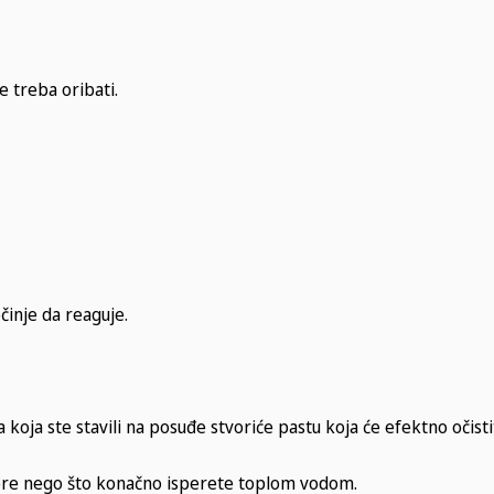
 treba oribati.
činje da reaguje.
oja ste stavili na posuđe stvoriće pastu koja će efektno očistit
, pre nego što konačno isperete toplom vodom.