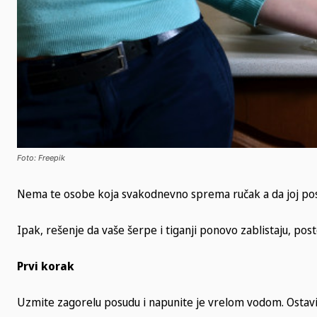
Foto: Freepik
Nema te osobe koja svakodnevno sprema ručak a da joj pos
Ipak, rešenje da vaše šerpe i tiganji ponovo zablistaju, po
Prvi korak
Uzmite zagorelu posudu i napunite je vrelom vodom. Ostavit