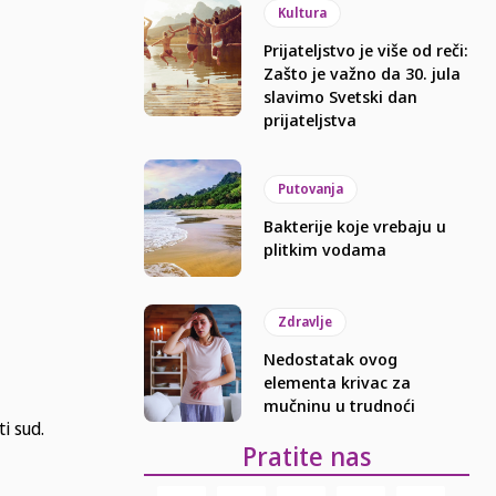
Kultura
Prijateljstvo je više od reči:
Zašto je važno da 30. jula
slavimo Svetski dan
prijateljstva
Putovanja
Bakterije koje vrebaju u
plitkim vodama
Zdravlje
Nedostatak ovog
elementa krivac za
mučninu u trudnoći
i sud.
Pratite nas