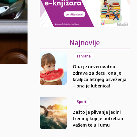
Najnovije
Ishrana
Ona je neverovatno
zdrava za decu, ona je
kraljica letnjeg osveženja
– ona je lubenica!
Sport
Zašto je plivanje jedini
trening koji je potreban
vašem telu i umu