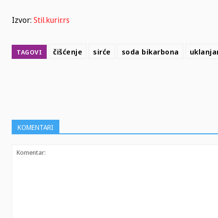
Izvor:
Stil.kurir.rs
čišćenje
sirće
soda bikarbona
uklanja
TAGOVI
SHARE
KOMENTARI