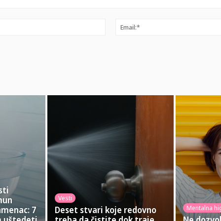
Ime:*
sti
Vesti
imun
Mentalna hi
amenac: 7
Deset stvari koje redovno
m uštedeti
treba da čistite dok traje
Ne dozvol