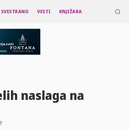
SVESTRANO
VESTI
KNJIŽARA
elih naslaga na
!