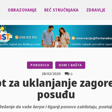
A
OBRAZOVANJE
REČ STRUČNJAKA
ZDRAVLJE
PORODICA
DOM I BAŠTA
28/02/2020
0
t za uklanjanje zagor
posuđu
Rešenje da vaše šerpe i tiganji ponovo zablistaju, postoji