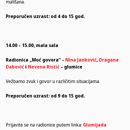
mališana.
Preporučen uzrast: od 4 do 15 god.
14.00 – 15.00, mala sala
Radionica „Moć govora“ –
Nina Janković
,
Dragana
Dabović
i
Nevena Ristić
– glumice
Vežbamo zvuk i govor u različitim situacijama.
Preporučen uzrast: od 9 do 15 god.
Prijavite se na radionice putem linka:
Glumijada