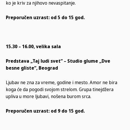
ko je kriv za njihovo nevaspitanje.
Preporučen uzrast: od 5 do 15 god.
15.30 – 16.00, velika sala
Predstava „Taj ludi svet“ – Studio glume „Dve
besne gliste“, Beograd
Ljubav ne zna za vreme, godine i mesto. Amor ne bira
koga će da pogodi svojom strelom. Grupa tinejdžera
upliva u more ljubavi, nošena burom srca.
Preporučen uzrast: od 9 do 15 god.