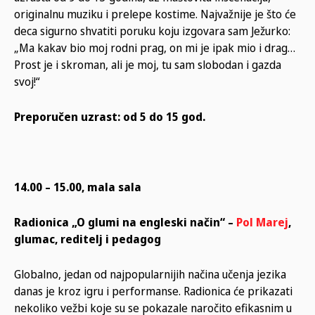
originalnu muziku i prelepe kostime. Najvažnije je što će
deca sigurno shvatiti poruku koju izgovara sam Ježurko:
„Ma kakav bio moj rodni prag, on mi je ipak mio i drag…
Prost je i skroman, ali je moj, tu sam slobodan i gazda
svoj!“
Preporučen uzrast: od 5 do 15 god.
14.00 – 15.00, mala sala
Radionica „O glumi na engleski način“ –
Pol Marej
,
glumac, reditelj i pedagog
Globalno, jedan od najpopularnijih načina učenja jezika
danas je kroz igru i performanse. Radionica će prikazati
nekoliko vežbi koje su se pokazale naročito efikasnim u