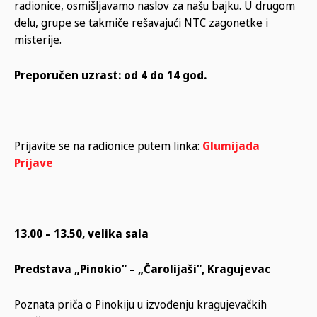
radionice, osmišljavamo naslov za našu bajku. U drugom
delu, grupe se takmiče rešavajući NTC zagonetke i
misterije.
Preporučen uzrast: od 4 do 14 god.
Prijavite se na radionice putem linka:
Glumijada
Prijave
13.00 – 13.50, velika sala
Predstava „Pinokio“ – „Čarolijaši“, Kragujevac
Poznata priča o Pinokiju u izvođenju kragujevačkih