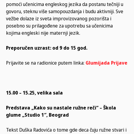
pomoći učenicima engleskog jezika da postanu tečniji u
govoru, steknu više samopouzdanja i budu aktivniji. Sve
vežbe dolaze iz sveta improvizovanog pozorišta i
posebno su prilagođene za upotrebu sa učenicima
kojima engleski nije maternji jezik.
Preporučen uzrast: od 9 do 15 god.
Prijavite se na radionice putem linka:
Glumijada Prijave
15.00 – 15.25, velika sala
Predstava „Kako su nastale ružne reči“ – Škola
glume „Studio 1″, Beograd
Tekst Duška Radovića o tome gde deca čuju ružne stvari i