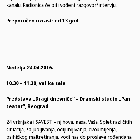
kanalu. Radionica će biti vođeni razgovor/intervju.
Preporučen uzrast: od 13 god.
Nedelja 24.04.2016.
10.30 – 11.30, velika sala
Predstava „Dragi dnevniče“ – Dramski studio „Pan
teatar“, Beograd
24 vršnjaka i SAVEST – njihova, naša, Vaša. Splet različitih
situacija, zaljubljivanja, odljubljivanja, dvoumljenja,
psihičkog maltretiranja, vodi nas do proslave rođendana