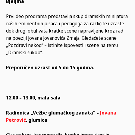
Bjeljina
Prvi deo programa predstavlja skup dramskih minijatura
naših eminentnih pisaca i pedagoga za različite uzraste
dok drugi obuhvata kratke scene napravljene kroz rad
na poeziji Jovana Jovanovića Zmaja. Gledaćete scene
„Pozdravi nekog” – istinite ispovesti i scene na temu
„Dramski sukob”.
Preporučen uzrast od 5 do 15 godina.
12.00 – 13.00, mala sala
Radionica „Vežbe glumačkog zanata“
–
Jovana
Petrović
, glumica
Glas pokret, koncentracija, kratke improvizacije,