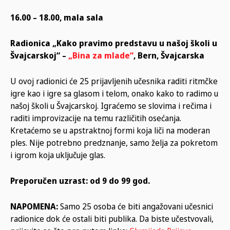
16.00 – 18.00, mala sala
Radionica „Kako pravimo predstavu u našoj školi u
Švajcarskoj“ –
„Bina za mlade“
, Bern, Švajcarska
U ovoj radionici će 25 prijavljenih učesnika raditi ritmčke
igre kao i igre sa glasom i telom, onako kako to radimo u
našoj školi u Švajcarskoj. Igraćemo se slovima i rečima i
raditi improvizacije na temu različitih osećanja.
Kretaćemo se u apstraktnoj formi koja liči na moderan
ples. Nije potrebno predznanje, samo želja za pokretom
i igrom koja uključuje glas.
Preporučen uzrast: od 9 do 99 god.
NAPOMENA:
Samo 25 osoba će biti angažovani učesnici
radionice dok će ostali biti publika. Da biste učestvovali,