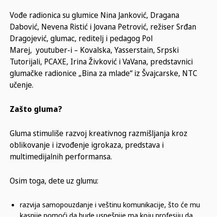
Vođe radionica su glumice Nina Janković, Dragana
Dabović, Nevena Ristić i Jovana Petrović, režiser Srđan
Dragojević, glumac, reditelj i pedagog Pol
Marej,
youtuber-i – Kovalska, Yasserstain, Srpski
Tutorijali, PCAXE, Irina Živković i VaVana, predstavnici
glumačke radionice „Bina za mlade“ iz Švajcarske, NTC
učenje.
Zašto gluma?
Gluma stimuliše razvoj kreativnog razmišljanja kroz
oblikovanje i izvođenje igrokaza, predstava i
multimedijalnih performansa.
Osim toga, dete uz glumu:
razvija samopouzdanje i veštinu komunikacije, što će mu
kasnije pomoći da bude uspešnije ma koju profesiju da