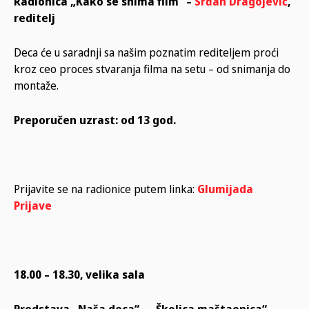
Radionica „Kako se snima film“ –
Srđan Dragojević
,
reditelj
Deca će u saradnji sa našim poznatim rediteljem proći
kroz ceo proces stvaranja filma na setu – od snimanja do
montaže.
Preporučen uzrast: od 13 god.
Prijavite se na radionice putem linka:
Glumijada
Prijave
18.00 – 18.30, velika sala