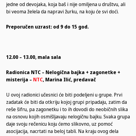
jedne od devojaka, koja baš i nije omiljena u društvu, ali
bi veoma želela da napravi žurku, na koju će svi doći.
Preporučen uzrast: od 9 do 15 god.
12.00 – 13.00, mala sala
Radionica NTC – Nelogična bajka + zagonetke +
misterija –
NTC
, Marina Ilić, predavač
U ovoj radionici učesnici će biti podeljeni u grupe. Prvi
zadatak će biti da otkriju kojoj grupi pripadaju, zatim da
reše šifru, pa zagonetku i to ih dovodi do neobičnih slika
na osnovu kojih osmišljavaju nelogičnu bajku. Svaka grupa
daje svoju rečenicu koju ćemo slikovno, uz pomoć
asocijacija, nacrtati na beloj tabli. Na kraju ovog dela