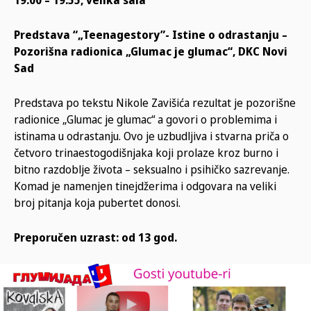
Predstava “„Teenagestory”- Istine o odrastanju –
Pozorišna radionica „Glumac je glumac“, DKC Novi
Sad
Predstava po tekstu Nikole Zavišića rezultat je pozorišne
radionice „Glumac je glumac“ a govori o problemima i
istinama u odrastanju. Ovo je uzbudljiva i stvarna priča o
četvoro trinaestogodišnjaka koji prolaze kroz burno i
bitno razdoblje života – seksualno i psihičko sazrevanje.
Komad je namenjen tinejdžerima i odgovara na veliki
broj pitanja koja pubertet donosi.
Preporučen uzrast: od 13 god.