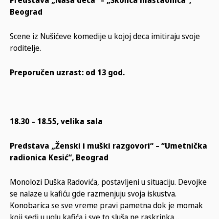
Predstava „Naša deca“ – „Školica maštaonica“,
Beograd
Scene iz Nušićeve komedije u kojoj deca imitiraju svoje
roditelje.
Preporučen uzrast: od 13 god.
18.30 – 18.55, velika sala
Predstava „Ženski i muški razgovori“ – “Umetnička
radionica Kesić“, Beograd
Monolozi Duška Radovića, postavljeni u situaciju. Devojke
se nalaze u kafiću gde razmenjuju svoja iskustva.
Konobarica se sve vreme pravi pametna dok je momak
koji sedi u uglu kafića i sve to sluša ne raskrinka…