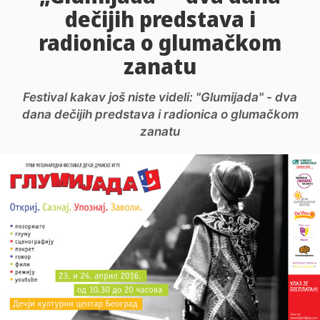
dečijih predstava i
radionica o glumačkom
zanatu
Festival kakav još niste videli: "Glumijada" - dva
dana dečijih predstava i radionica o glumačkom
zanatu