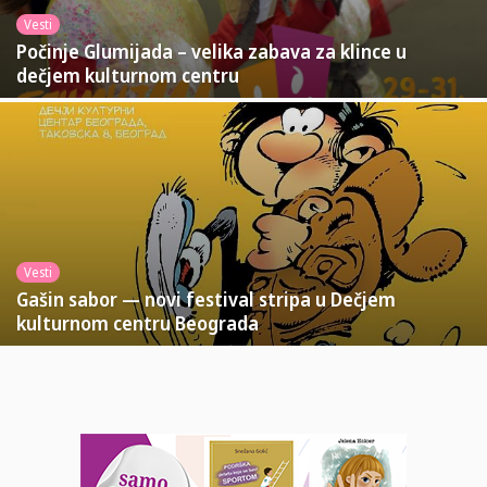
Vesti
Počinje Glumijada – velika zabava za klince u
dečjem kulturnom centru
Vesti
Gašin sabor — novi festival stripa u Dečjem
kulturnom centru Beograda