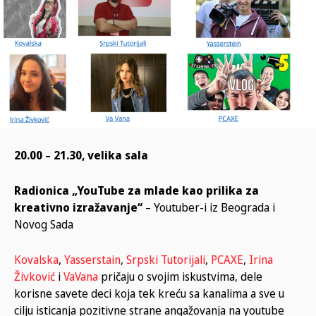
20.00 – 21.30, velika sala
Radionica „YouTube za mlade kao prilika za
kreativno izražavanje“
– Youtuber-i iz Beograda i
Novog Sada
Kovalska
,
Yasserstain
,
Srpski Tutorijali
,
PCAXE
,
Irina
Živković
i
VaVana
pričaju o svojim iskustvima, dele
korisne savete deci koja tek kreću sa kanalima a sve u
cilju isticanja pozitivne strane angažovanja na youtube