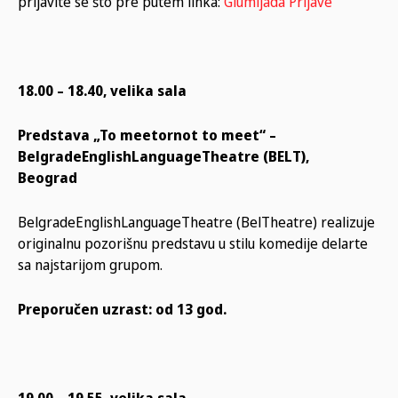
prijavite se što pre putem linka:
Glumijada Prijave
18.00 – 18.40, velika sala
Predstava „To meetornot to meet“ –
BelgradeEnglishLanguageTheatre (BELT),
Beograd
BelgradeEnglishLanguageTheatre (BelTheatre) realizuje
originalnu pozorišnu predstavu u stilu komedije delarte
sa najstarijom grupom.
Preporučen uzrast: od 13 god.
19.00 – 19.55, velika sala