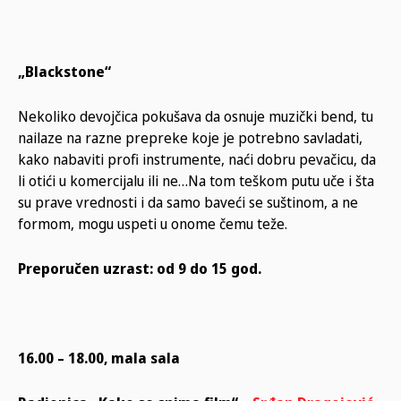
„Blackstone“
Nekoliko devojčica pokušava da osnuje muzički bend, tu
nailaze na razne prepreke koje je potrebno savladati,
kako nabaviti profi instrumente, naći dobru pevačicu, da
li otići u komercijalu ili ne…Na tom teškom putu uče i šta
su prave vrednosti i da samo baveći se suštinom, a ne
formom, mogu uspeti u onome čemu teže.
Preporučen uzrast: od 9 do 15 god.
16.00 – 18.00, mala sala