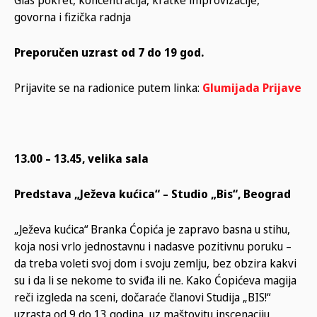
govorna i fizička radnja
Preporučen uzrast od 7 do 19 god.
Prijavite se na radionice putem linka:
Glumijada Prijave
13.00 – 13.45, velika sala
Predstava „Ježeva kućica“ – Studio „Bis“, Beograd
„Ježeva kućica“ Branka Ćopića je zapravo basna u stihu,
koja nosi vrlo jednostavnu i nadasve pozitivnu poruku –
da treba voleti svoj dom i svoju zemlju, bez obzira kakvi
su i da li se nekome to sviđa ili ne. Kako Ćopićeva magija
reči izgleda na sceni, dočaraće članovi Studija „BIS!“
uzrasta od 9 do 13 godina, uz maštovitu inscenaciju,