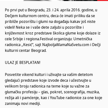
Po prvi put u Beogradu, 23. i 24. aprila 2016. godine, u
Dečjem kulturnom centru, deca će imati priliku da se
približe pozorištu i glumi na događaju kakav još niste
videli! Neka se i vaše dete zaljubi u pozorište i
književnost kroz predstave školica glume koje dolaze iz
cele Srbije i regiona.Festival organizuju: Umetnička
radionica „Kesić“, sajt NajboljaMamaNaSvetu.com i Dečji
kulturni centar Beograd.
ULAZ JE BESPLATAN!
Posvetite vikend kulturi i uživajte sa vašim detetom
gledajući predstave koje izvode deca i učestvujte u
velikom broju radionica na teme koje su važne za
glumačku profesiju – glas, pokret, scenografija, muzika,
režija ali i pamćenje, kao i YouTube radionice za one koje
zanimaju novi mediji.