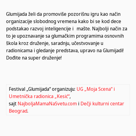
Glumijada želi da promoviše pozorišnu igru kao način
organizacije slobodnog vremena kako bi se kod dece
podstakao razvoj inteligencije i mašte. Najbolji način za
to je upoznavanje sa glumačkim programima osnovnih
škola kroz druženje, saradnju, učestvovanje u
radionicama i gledanje predstava, upravo na Glumijadi!
Dođite na super druženje!
Festival „Glumijada“ organizuju:
UG „Moja Scena“ i
Umetnička radionica „Kesić“
,
sajt
NajboljaMamaNaSvetu.com
i
Dečji kulturni centar
Beograd
.