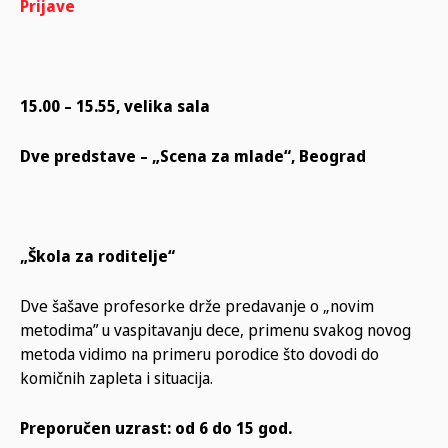
Prijave
15.00 – 15.55, velika sala
Dve predstave – „Scena za mlade“, Beograd
„Škola za roditelje“
Dve šašave profesorke drže predavanje o „novim
metodima” u vaspitavanju dece, primenu svakog novog
metoda vidimo na primeru porodice što dovodi do
komičnih zapleta i situacija.
Preporučen uzrast: od 6 do 15 god.