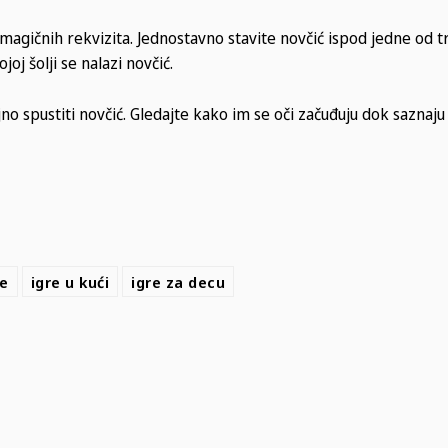
agičnih rekvizita. Jednostavno stavite novčić ispod jedne od tri
oj šolji se nalazi novčić.
tajno spustiti novčić. Gledajte kako im se oči začuđuju dok saznaju
re
igre u kući
igre za decu