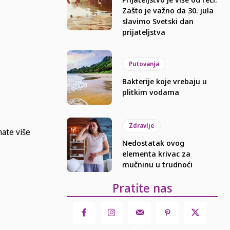
Zašto je važno da 30. jula
slavimo Svetski dan
prijateljstva
Putovanja
Bakterije koje vrebaju u
plitkim vodama
Zdravlje
mate više
Nedostatak ovog
elementa krivac za
mučninu u trudnoći
Pratite nas