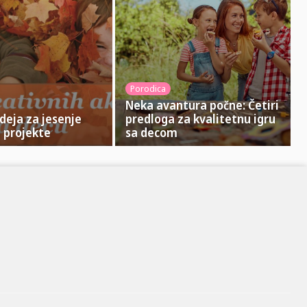
Porodica
Neka avantura počne: Četiri
ideja za jesenje
predloga za kvalitetnu igru
 projekte
sa decom