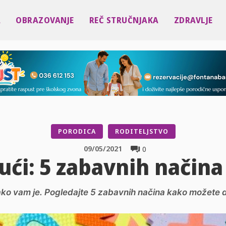
A
OBRAZOVANJE
REČ STRUČNJAKA
ZDRAVLJE
PORODICA
RODITELJSTVO
09/05/2021
0
ući: 5 zabavnih načina
kako vam je. Pogledajte 5 zabavnih načina kako možete d