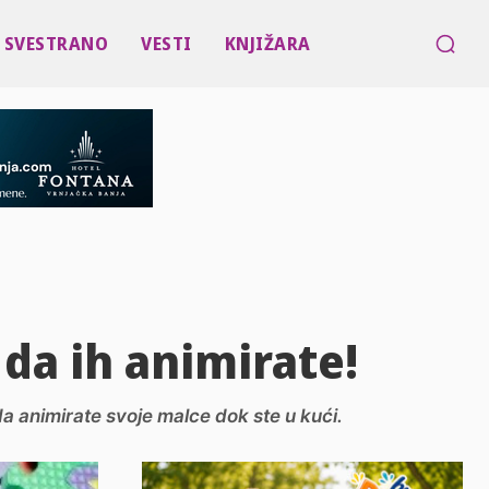
SVESTRANO
VESTI
KNJIŽARA
 da ih animirate!
a animirate svoje malce dok ste u kući.