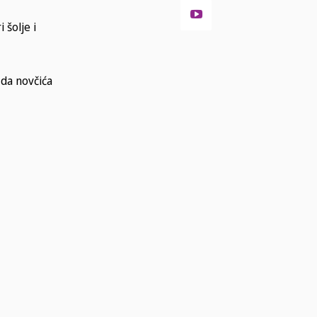
 šolje i
 da novčića