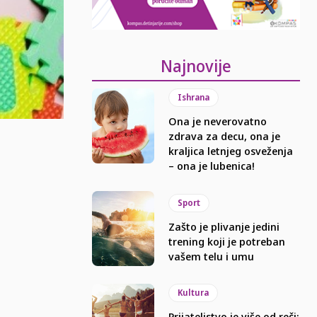
Najnovije
Ishrana
Ona je neverovatno
zdrava za decu, ona je
kraljica letnjeg osveženja
– ona je lubenica!
Sport
Zašto je plivanje jedini
trening koji je potreban
vašem telu i umu
Kultura
Prijateljstvo je više od reči: