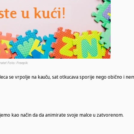
rate! Foto: Freepik
deca se vrpolje na kauču, sat otkucava sporije nego obično i ne
jemo kao način da da animirate svoje malce u zatvorenom.