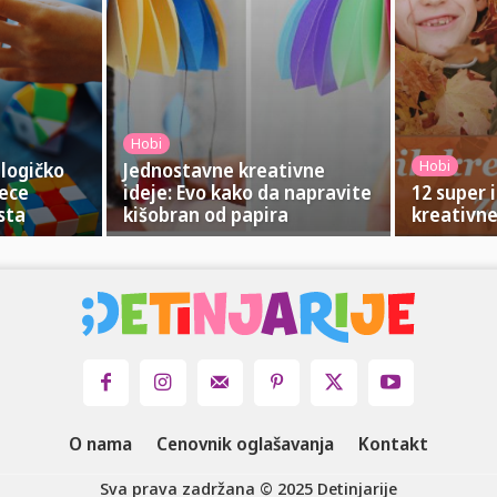
Hobi
Hobi
 logičko
Jednostavne kreativne
dece
ideje: Evo kako da napravite
12 super 
sta
kišobran od papira
kreativne
O nama
Cenovnik oglašavanja
Kontakt
Sva prava zadržana © 2025 Detinjarije