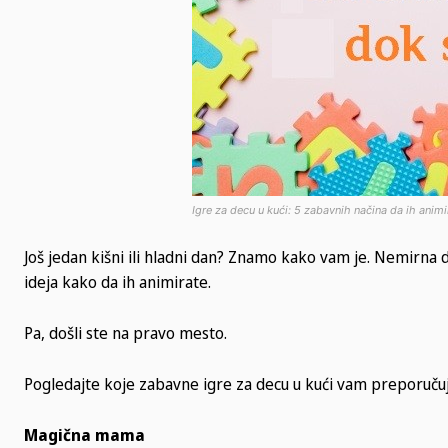
Igre za decu u kući: 5 zabavnih načina da ih animi
Još jedan kišni ili hladni dan? Znamo kako vam je. Nemirna 
ideja kako da ih animirate.
Pa, došli ste na pravo mesto.
Pogledajte koje zabavne igre za decu u kući vam preporuču
Magična mama