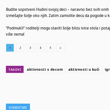
Budite sopstveni Hudini svojoj deci – naravno bez svih onih m
izmešajte šolje oko njih. Zatim zamolite decu da pogode u koj
“Podmukli“ roditelji mogu staviti šolje blizu ivice stola i po
više nema!
1
2
3
4
5
aktivnosti s decom
aktivnosti u kući
ig
TAGOVI
SHARE
KOMENTARI