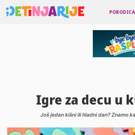
PORODIC
Igre za decu u k
Još jedan kišni ili hladni dan? Znamo 