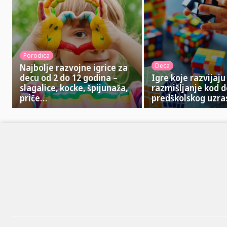
Porodica
Deca
Najbolje razvojne igrice za
decu od 2 do 12 godina –
Igre koje razvijaju
slagalice, kocke, špijunaža,
razmišljanje kod 
priče…
predškolskog uzra