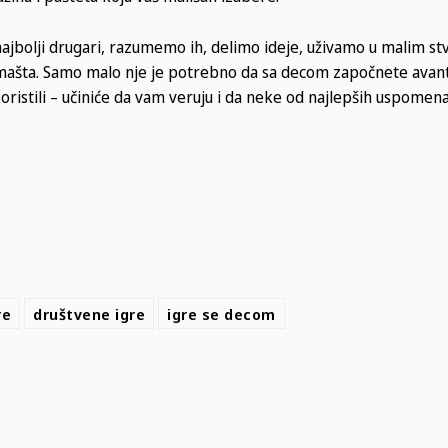
ajbolji drugari, razumemo ih, delimo ideje, uživamo u malim st
 mašta. Samo malo nje je potrebno da sa decom započnete avan
oristili – učiniće da vam veruju i da neke od najlepših uspomena
re
društvene igre
igre se decom