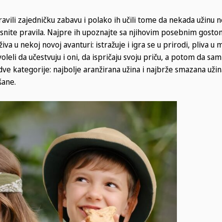
pravili zajedničku zabavu i polako ih učili tome da nekada užinu 
jasnite pravila. Najpre ih upoznajte sa njihovim posebnim gostom
 u nekoj novoj avanturi: istražuje i igra se u prirodi, pliva u m
leli da učestvuju i oni, da ispričaju svoju priču, a potom da sam
ve kategorije: najbolje aranžirana užina i najbrže smazana užin
šane.