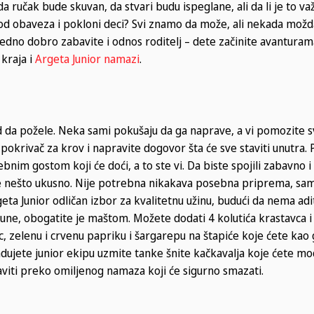
 ručak bude skuvan, da stvari budu ispeglane, ali da li je to va
od obaveza i pokloni deci? Svi znamo da može, ali nekada mož
edno dobro zabavite i odnos roditelj – dete začinite avanturama
 kraja i
Argeta Junior namazi
.
d da požele. Neka sami pokušaju da ga naprave, a vi pomozite 
 pokrivač za krov i napravite dogovor šta će sve staviti unutra.
nim gostom koji će doći, a to ste vi. Da biste spojili zabavno i 
site nešto ukusno. Nije potrebna nikakava posebna priprema, sa
eta Junior odličan izbor za kvalitetnu užinu, budući da nema adit
 tune, obogatite je maštom. Možete dodati 4 kolutića krastavca i
ac, zelenu i crvenu papriku i šargarepu na štapiće koje ćete kao 
bradujete junior ekipu uzmite tanke šnite kačkavalja koje ćete m
 staviti preko omiljenog namaza koji će sigurno smazati.