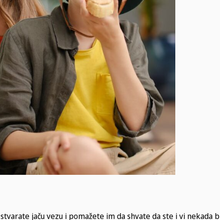
tvarate jaču vezu i pomažete im da shvate da ste i vi nekada bil