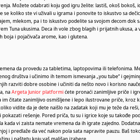
a. Možete odabrati koju god igru želite: lastiš, okoš bokoš, 
e se koliko ste vi uživali u igrama i ponovite to iskustvo sa deč
m, čajem, mlekom, pa i to iskustvo podelite sa svojom decom dok 
em Tuna ukusima. Deca ih vole zbog blagih i prijatnih ukusa, a v
 boja i pojačivača arome, kao i glutena.
emena da provedu za tabletima, laptopovima ili telefonima. M
og društva i učinimo ih temom ismevanja „you tube“ i gejming
h razviti dobre osobine i učiniti da nešto novo i korisno nauče.
ta, na
Argeta Junior platformi
ćete pronaći zanimljive priče i igr
a im čitate zanimljivo osmišljene i lepo ilustrovane priče, kroz 
oliko vidite da je dete naišlo na zadatak koji mu je teže da reš
okazati rešenje. Pored priča, tu su i igrice koje su takođe po
nda kada vi zaista nemate vremena da ih igrate zajedno. Dodatn
oj i predlaže da već nakon pola sata napravite pauzu. Baš tok
užinu i paštetu koju vaš mališan izabere.