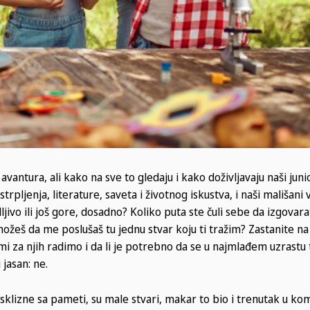
vantura, ali kako na sve to gledaju i kako doživljavaju naši junio
rpljenja, literature, saveta i životnog iskustva, i naši mališani 
dljivo ili još gore, dosadno? Koliko puta ste čuli sebe da izgovar
e možeš da me poslušaš tu jednu stvar koju ti tražim? Zastanite na
 mi za njih radimo i da li je potrebno da se u najmlađem uzrastu
jasan: ne.
sklizne sa pameti, su male stvari, makar to bio i trenutak u ko