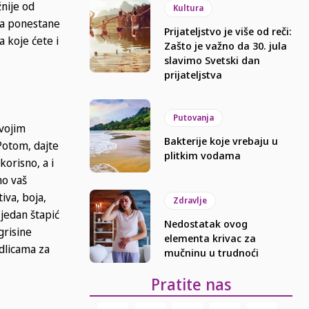
žnije od
Kultura
da ponestane
Prijateljstvo je više od reči:
 koje ćete i
Zašto je važno da 30. jula
slavimo Svetski dan
prijateljstva
Putovanja
svojim
Bakterije koje vrebaju u
 Potom, dajte
plitkim vodama
korisno, a i
mo vaš
iva, boja,
Zdravlje
 jedan štapić
Nedostatak ovog
grisine
elementa krivac za
odlicama za
mučninu u trudnoći
Pratite nas