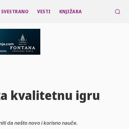
SVESTRANO
VESTI
KNJIŽARA
a kvalitetnu igru
iti da nešto novo i korisno nauče.