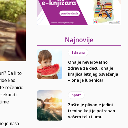
Najnovije
Ishrana
Ona je neverovatno
zdrava za decu, ona je
ri? Da li to
kraljica letnjeg osveženja
vide kao
– ona je lubenica!
ate rečenicu:
 sekund i
Sport
 time
Zašto je plivanje jedini
trening koji je potreban
vašem telu i umu
me je naša