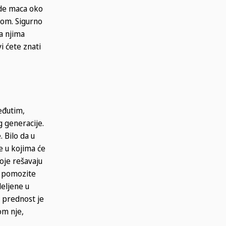
ide maca oko
icom. Sigurno
sa njima
i ćete znati
eđutim,
 generacije.
 Bilo da u
e u kojima će
koje rešavaju
i, pomozite
deljene u
a prednost je
om nje,