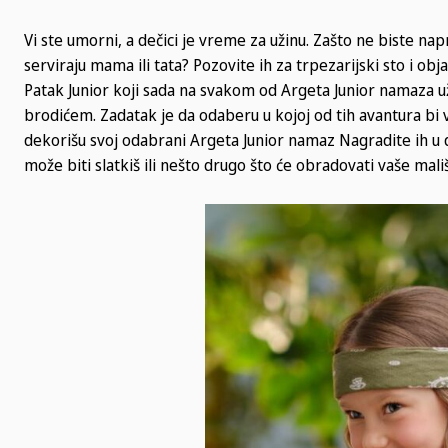
Vi ste umorni, a dečici je vreme za užinu. Zašto ne biste na
serviraju mama ili tata? Pozovite ih za trpezarijski sto i ob
Patak Junior koji sada na svakom od Argeta Junior namaza uživa
brodićem. Zadatak je da odaberu u kojoj od tih avantura bi vo
dekorišu svoj odabrani Argeta Junior namaz Nagradite ih u d
može biti slatkiš ili nešto drugo što će obradovati vaše mali