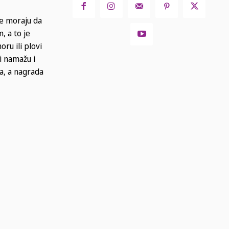
ne moraju da
, a to je
oru ili plovi
i namažu i
a, a nagrada