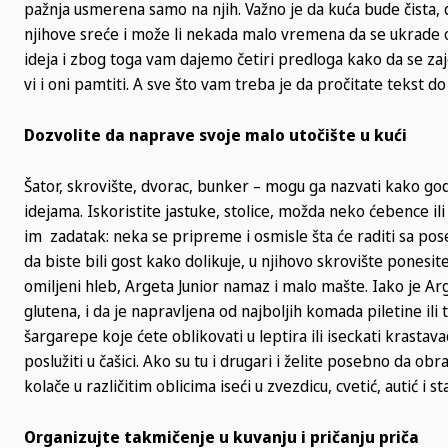
pažnja usmerena samo na njih. Važno je da kuća bude čista, da
njihove sreće i može li nekada malo vremena da se ukrade 
ideja i zbog toga vam dajemo četiri predloga kako da se zaj
vi i oni pamtiti. A sve što vam treba je da pročitate tekst do
Dozvolite da naprave svoje malo utočište u kući
Šator, skrovište, dvorac, bunker – mogu ga nazvati kako go
idejama. Iskoristite jastuke, stolice, možda neko ćebence ili
im zadatak: neka se pripreme i osmisle šta će raditi sa poseb
da biste bili gost kako dolikuje, u njihovo skrovište pone
omiljeni hleb, Argeta Junior namaz i malo mašte. Iako je Arg
glutena, i da je napravljena od najboljih komada piletine ili
šargarepe koje ćete oblikovati u leptira ili iseckati krastav
poslužiti u čašici. Ako su tu i drugari i želite posebno da o
kolače u različitim oblicima iseći u zvezdicu, cvetić, autić i
Organizujte takmičenje u kuvanju i pričanju priča