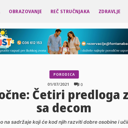
A
OBRAZOVANJE
REČ STRUČNJAKA
ZDRAVLJE
PORODICA
01/07/2021
0
čne: Četiri predloga z
sa decom
na sadržaje koji će kod njih razviti dobre osobine i učin