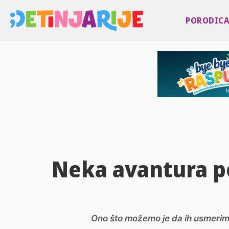
PORODIC
Neka avantura po
Ono što možemo je da ih usmerimo 