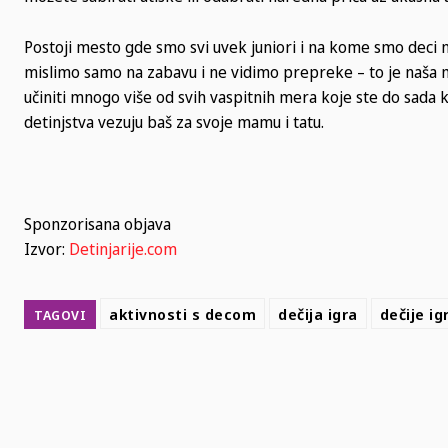
Postoji mesto gde smo svi uvek juniori i na kome smo deci n
mislimo samo na zabavu i ne vidimo prepreke – to je naša
učiniti mnogo više od svih vaspitnih mera koje ste do sada k
detinjstva vezuju baš za svoje mamu i tatu.
Sponzorisana objava
Izvor:
Detinjarije.com
aktivnosti s decom
dečija igra
dečije ig
TAGOVI
SHARE