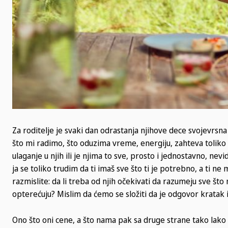
Za roditelje je svaki dan odrastanja njihove dece svojevrsna a
što mi radimo, što oduzima vreme, energiju, zahteva toliko st
ulaganje u njih ili je njima to sve, prosto i jednostavno, nevi
ja se toliko trudim da ti imaš sve što ti je potrebno, a ti n
razmislite: da li treba od njih očekivati da razumeju sve što
opterećuju? Mislim da ćemo se složiti da je odgovor kratak i 
Ono što oni cene, a što nama pak sa druge strane tako lako 