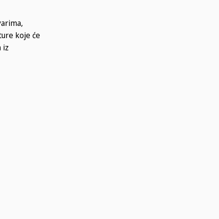
varima,
ture koje će
 iz