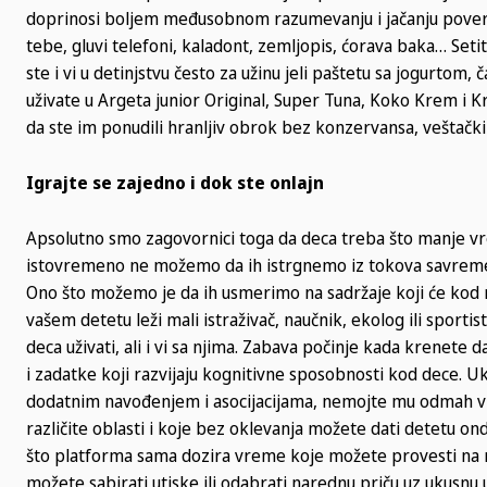
doprinosi boljem međusobnom razumevanju i jačanju poverenj
tebe, gluvi telefoni, kaladont, zemljopis, ćorava baka… Setit
ste i vi u detinjstvu često za užinu jeli paštetu sa jogurto
uživate u Argeta junior Original, Super Tuna, Koko Krem i Kr
da ste im ponudili hranljiv obrok bez konzervansa, veštačkih
Igrajte se zajedno i dok ste onlajn
Apsolutno smo zagovornici toga da deca treba što manje vr
istovremeno ne možemo da ih istrgnemo iz tokova savremen
Ono što možemo je da ih usmerimo na sadržaje koji će kod nji
vašem detetu leži mali istraživač, naučnik, ekolog ili sportis
deca uživati, ali i vi sa njima. Zabava počinje kada krenete d
i zadatke koji razvijaju kognitivne sposobnosti kod dece. Uk
dodatnim navođenjem i asocijacijama, nemojte mu odmah vi p
različite oblasti i koje bez oklevanja možete dati detetu o
što platforma sama dozira vreme koje možete provesti na nj
možete sabirati utiske ili odabrati narednu priču uz ukusnu 