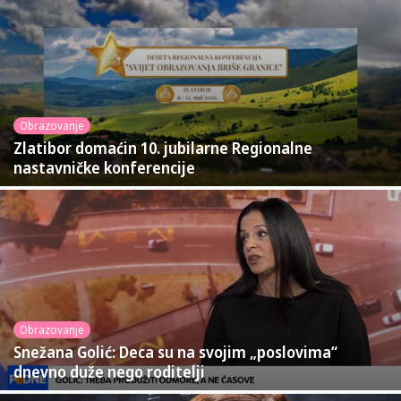
Obrazovanje
Zlatibor domaćin 10. jubilarne Regionalne
nastavničke konferencije
Obrazovanje
Snežana Golić: Deca su na svojim „poslovima“
dnevno duže nego roditelji