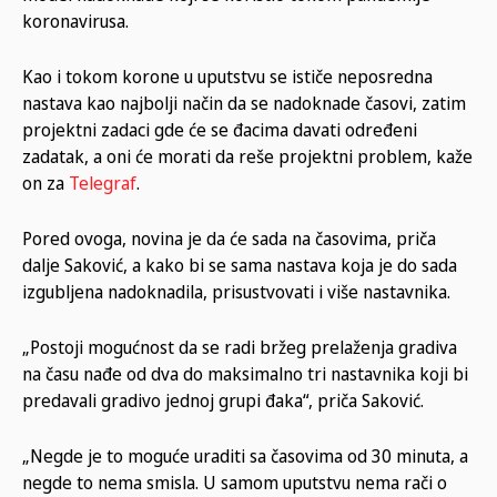
koronavirusa.
Kao i tokom korone u uputstvu se ističe neposredna
nastava kao najbolji način da se nadoknade časovi, zatim
projektni zadaci gde će se đacima davati određeni
zadatak, a oni će morati da reše projektni problem, kaže
on za
Telegraf
.
Pored ovoga, novina je da će sada na časovima, priča
dalje Saković, a kako bi se sama nastava koja je do sada
izgubljena nadoknadila, prisustvovati i više nastavnika.
„Postoji mogućnost da se radi bržeg prelaženja gradiva
na času nađe od dva do maksimalno tri nastavnika koji bi
predavali gradivo jednoj grupi đaka“, priča Saković.
„Negde je to moguće uraditi sa časovima od 30 minuta, a
negde to nema smisla. U samom uputstvu nema rači o