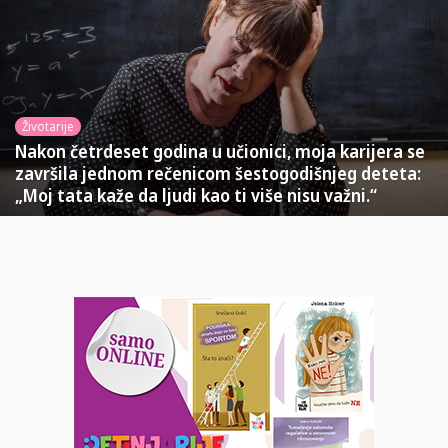
Životarije
Nakon četrdeset godina u učionici, moja karijera se
završila jednom rečenicom šestogodišnjeg deteta:
„Moj tata kaže da ljudi kao ti više nisu važni.“