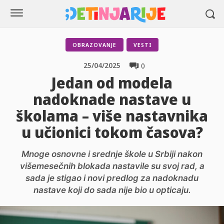
OBRAZOVANJE
VESTI
25/04/2025
0
Jedan od modela
nadoknade nastave u
školama – više nastavnika
u učionici tokom časova?
Mnoge osnovne i srednje škole u Srbiji nakon
višemesečnih blokada nastavile su svoj rad, a
sada je stigao i novi predlog za nadoknadu
nastave koji do sada nije bio u opticaju.