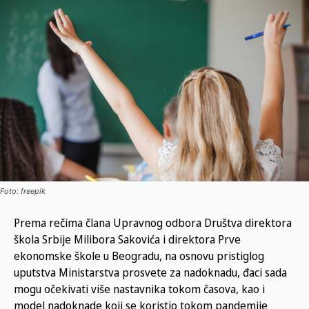
Foto: freepik
Prema rečima člana Upravnog odbora Društva direktora
škola Srbije Milibora Sakovića i direktora Prve
ekonomske škole u Beogradu, na osnovu pristiglog
uputstva Ministarstva prosvete za nadoknadu, đaci sada
mogu očekivati više nastavnika tokom časova, kao i
model nadoknade koji se koristio tokom pandemije