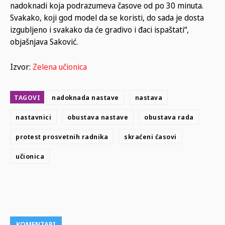
nadoknadi koja podrazumeva časove od po 30 minuta.
Svakako, koji god model da se koristi, do sada je dosta
izgubljeno i svakako da će gradivo i đaci ispaštati“,
objašnjava Saković.
Izvor:
Zelena učionica
TAGOVI
nadoknada nastave
nastava
nastavnici
obustava nastave
obustava rada
protest prosvetnih radnika
skraćeni ćasovi
učionica
KOMENTARI