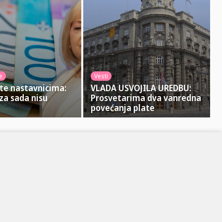
e
Vesti
ate nastavnicima:
VLADA USVOJILA UREDBU:
 za sada nisu
Prosvetarima dva vanredna
povećanja plate