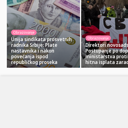
Obrazovanje
Obrazovanje
Unija sindikata prosvetnih
radnika Srbije: Plate
Direktori novosads
nastavnika i nakon
Postupanje po dop
povećanja ispod
ministarstva prot
republičkog proseka
hitna isplata zara