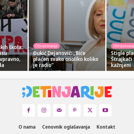
Obrazovanje
Obrazovanj
kih škola:
isu
Đukić Dejanović: „Biće
Stigle pl
ivpravno,
plaćen svako onoliko koliko
Štrajkači
da
je radio“
kažnjeni
O nama
Cenovnik oglašavanja
Kontakt