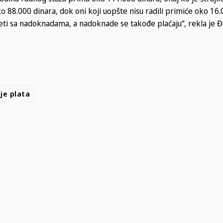
88.000 dinara, dok oni koji uopšte nisu radili primiće oko 16.
eti sa nadoknadama, a nadoknade se takođe plaćaju“, rekla je Đ
je plata