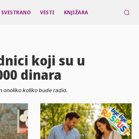
SVESTRANO
VESTI
KNJIŽARA
dnici koji su u
000 dinara
n onoliko koliko bude radio.