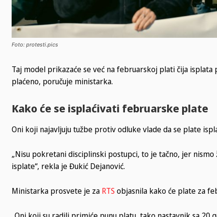
Foto: protesti.pics
Taj model prikazaće se već na februarskoj plati čija isplat
plaćeno, poručuje ministarka.
Kako će se isplaćivati februarske plate
Oni koji najavljuju tužbe protiv odluke vlade da se plate ispl
„Nisu pokretani disciplinski postupci, to je tačno, jer nismo 
isplate“, rekla je Đukić Dejanović.
Ministarka prosvete je za
RTS
objasnila kako će plate za feb
„Oni koji su radili primiće punu platu, tako nastavnik sa 20