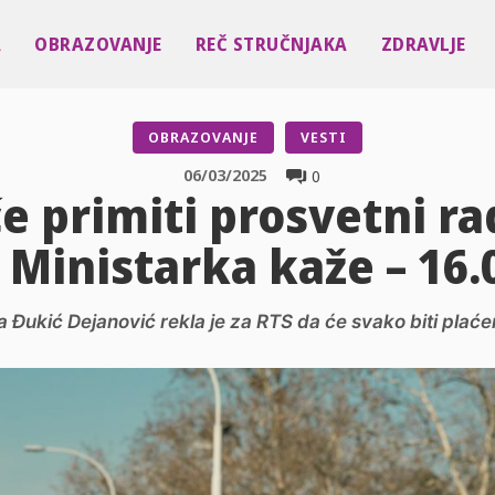
A
OBRAZOVANJE
REČ STRUČNJAKA
ZDRAVLJE
OBRAZOVANJE
VESTI
06/03/2025
0
e primiti prosvetni ra
 Ministarka kaže – 16.
 Đukić Dejanović rekla je za RTS da će svako biti plaće