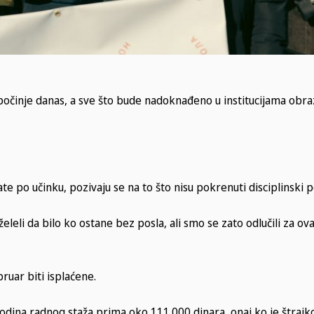
a počinje danas, a sve što bude nadoknađeno u institucijama obr
ate po učinku, pozivaju se na to što nisu pokrenuti disciplinski p
želeli da bilo ko ostane bez posla, ali smo se zato odlučili za o
ruar biti isplaćene.
 godina radnog staža prima oko 111.000 dinara, onaj ko je štrajk