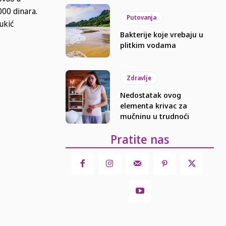
000 dinara.
Putovanja
ukić
Bakterije koje vrebaju u
plitkim vodama
Zdravlje
Nedostatak ovog
elementa krivac za
mučninu u trudnoći
Pratite nas