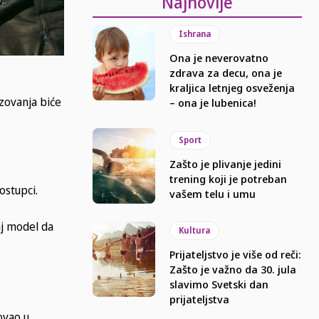
Najnovije
Ishrana
Ona je neverovatno
zdrava za decu, ona je
kraljica letnjeg osveženja
azovanja biće
– ona je lubenica!
Sport
Zašto je plivanje jedini
trening koji je potreban
ostupci.
vašem telu i umu
vaj model da
Kultura
Prijateljstvo je više od reči:
Zašto je važno da 30. jula
slavimo Svetski dan
prijateljstva
ovao u