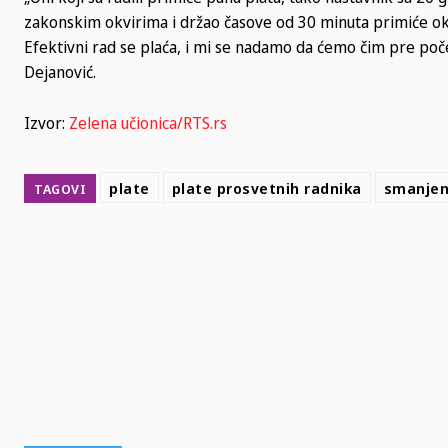
zakonskim okvirima i držao časove od 30 minuta primiće oko 
Efektivni rad se plaća, i mi se nadamo da ćemo čim pre poč
Dejanović.
Izvor:
Zelena učionica/RTS.rs
plate
plate prosvetnih radnika
smanjen
TAGOVI
SHARE