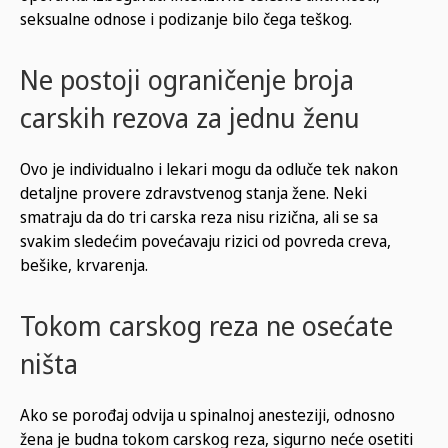
seksualne odnose i podizanje bilo čega teškog.
Ne postoji ograničenje broja
carskih rezova za jednu ženu
Ovo je individualno i lekari mogu da odluče tek nakon
detaljne provere zdravstvenog stanja žene. Neki
smatraju da do tri carska reza nisu rizična, ali se sa
svakim sledećim povećavaju rizici od povreda creva,
bešike, krvarenja.
Tokom carskog reza ne osećate
ništa
Ako se porođaj odvija u spinalnoj anesteziji, odnosno
žena je budna tokom carskog reza, sigurno neće osetiti