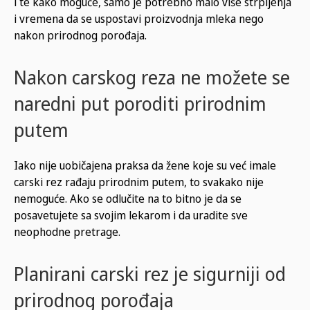
i te kako moguće, samo je potrebno malo više strpljenja
i vremena da se uspostavi proizvodnja mleka nego
nakon prirodnog porođaja.
Nakon carskog reza ne možete se
naredni put poroditi prirodnim
putem
Iako nije uobičajena praksa da žene koje su već imale
carski rez rađaju prirodnim putem, to svakako nije
nemoguće. Ako se odlučite na to bitno je da se
posavetujete sa svojim lekarom i da uradite sve
neophodne pretrage.
Planirani carski rez je sigurniji od
prirodnog porođaja