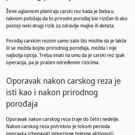
Žene uglavnom planiraju carski rez kada je beba u
takvom položaju da bi prirodni porođaj bio rizičan ili ako
postoji neki drugi rizik za zdravlje majke ili deteta.
Porođaj carskim rezom samo zato što mislite da je lakše
ili se možda bojite prirodnog porođaja, možda i nije
najbolja opcija. Treba imati na umu da je carski rez ipak
operacija, pa je praćen određenim rizicima.
Oporavak nakon carskog reza je
isti kao i nakon prirodnog
porođaja
Oporavak nakon carskog reza traje do četiri nedelje.
Nakon carskog reza potrebno je tokom perioda
oporavka izbegavati intenzivne telesne aktivnosti,