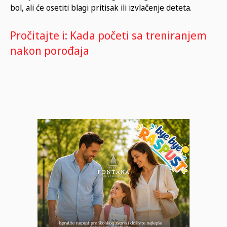
bol, ali će osetiti blagi pritisak ili izvlačenje deteta.
Pročitajte i: Kada početi sa treniranjem
nakon porođaja