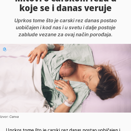
koje se i danas veruje
Uprkos tome što je carski rez danas postao
uobičajen i kod nas i u svetu i dalje postoje
zablude vezane za ovaj način porođaja.
Izvor: Canva
Uprkos tome što je carski rez danas postao uobičajen i