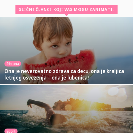
SLIČNI ČLANCI KOJI VAS MOGU ZANIMATI:
Ishrana
Ona je neverovatno zdrava za decu, ona je kraljica
letnjeg osveženja – ona je lubenica!
Sport