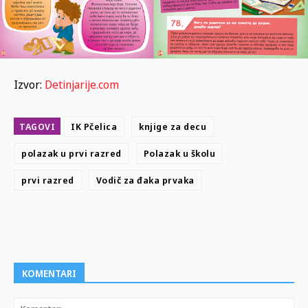
Izvor:
Detinjarije.com
TAGOVI
IK Pčelica
knjige za decu
polazak u prvi razred
Polazak u školu
prvi razred
Vodič za đaka prvaka
KOMENTARI