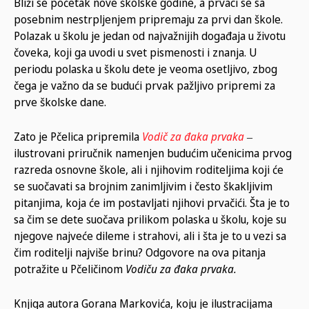
Bliži se početak nove školske godine, a prvaci se sa
posebnim nestrpljenjem pripremaju za prvi dan škole.
Polazak u školu je jedan od najvažnijih događaja u životu
čoveka, koji ga uvodi u svet pismenosti i znanja. U
periodu polaska u školu dete je veoma osetljivo, zbog
čega je važno da se budući prvak pažljivo pripremi za
prve školske dane.
Zato je Pčelica pripremila
Vodič za đaka prvaka
‒
ilustrovani priručnik namenjen budućim učenicima prvog
razreda osnovne škole, ali i njihovim roditeljima koji će
se suočavati sa brojnim zanimljivim i često škakljivim
pitanjima, koja će im postavljati njihovi prvačići. Šta je to
sa čim se dete suočava prilikom polaska u školu, koje su
njegove najveće dileme i strahovi, ali i šta je to u vezi sa
čim roditelji najviše brinu? Odgovore na ova pitanja
potražite u Pčeličinom
Vodiču za đaka prvaka.
Knjiga autora Gorana Markovića, koju je ilustracijama