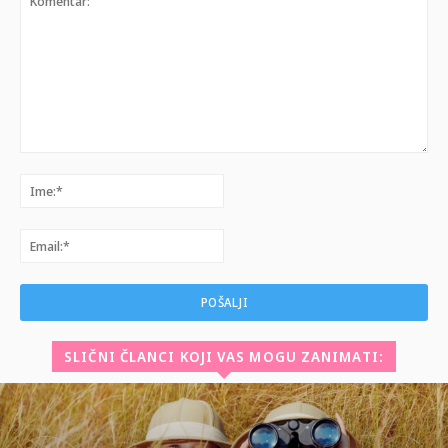
Komentar:
Ime:*
Email:*
SLIČNI ČLANCI KOJI VAS MOGU ZANIMATI: